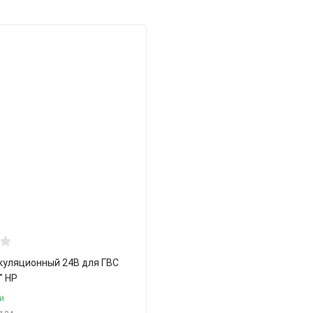
куляционный 24В для ГВС
" НР
и