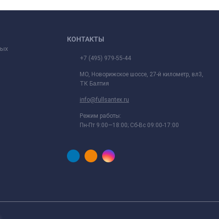
КОНТАКТЫ
ных
+7 (495) 979-55-44
МО, Новорижское шоссе, 27-й километр, вл3,
ТК Балтия
info@fullsantex.ru
Режим работы:
Пн-Пт 9:00—18:00; Сб-Вс 09:00-17:00