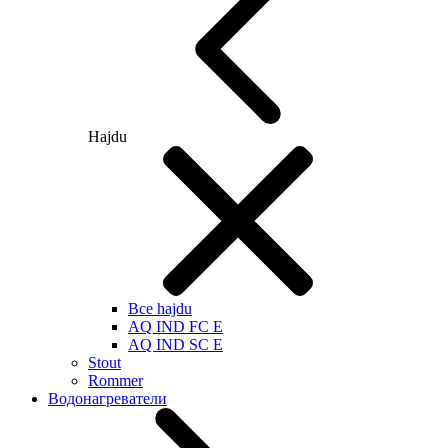
Hajdu
Все hajdu
AQ IND FC E
AQ IND SC E
Stout
Rommer
Водонагреватели