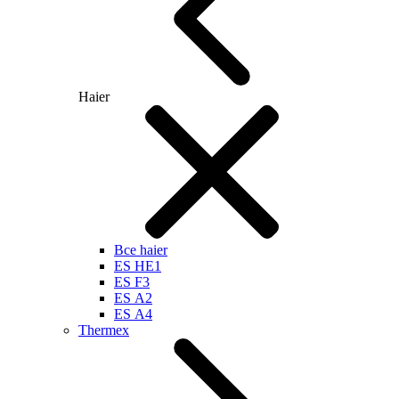
Haier
Все haier
ES HE1
ES F3
ES А2
ES А4
Thermex