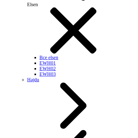
Elsen
Все elsen
EWH01
EWH02
EWH03
Hajdu