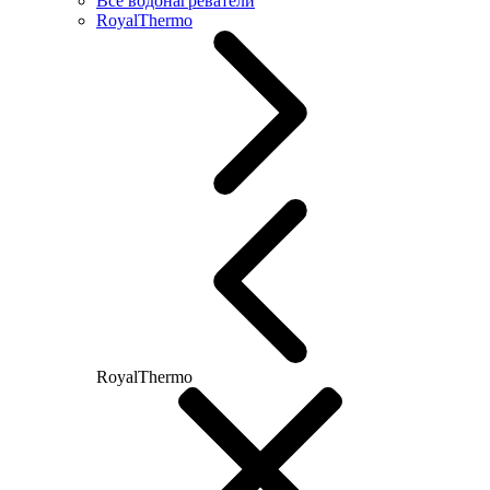
Все водонагреватели
RoyalThermo
RoyalThermo