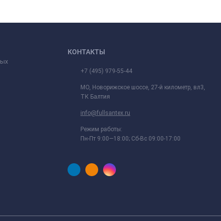
КОНТАКТЫ
ных
+7 (495) 979-55-44
МО, Новорижское шоссе, 27-й километр, вл3,
ТК Балтия
info@fullsantex.ru
Режим работы:
Пн-Пт 9:00—18:00; Сб-Вс 09:00-17:00