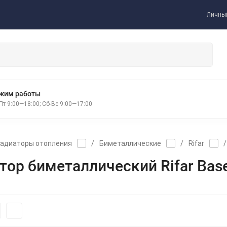
Личный
жим работы
Пт 9:00—18:00; Сб-Вс 9:00—17:00
адиаторы отопления
/
Биметаллические
/
Rifar
/
тор биметаллический Rifar Bas