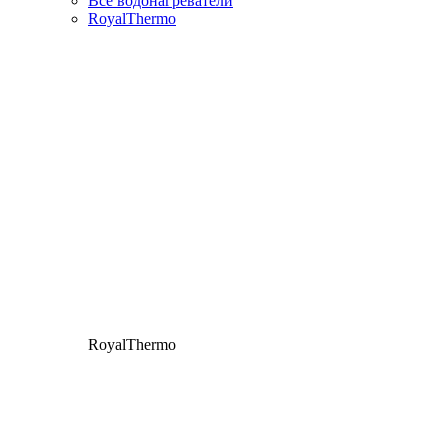
Все водонагреватели
RoyalThermo
RoyalThermo