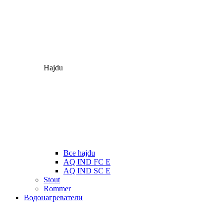
Hajdu
Все hajdu
AQ IND FC E
AQ IND SC E
Stout
Rommer
Водонагреватели