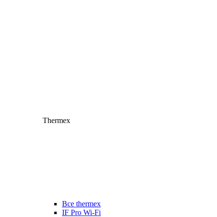
Thermex
Все thermex
IF Pro Wi-Fi