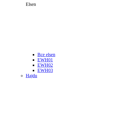
Elsen
Все elsen
EWH01
EWH02
EWH03
Hajdu