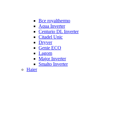
Все royalthermo
Aqua Inverter
Centurio DL Inverter
Citadel Unic
Dryver
Genie ECO
Lagom
Major Inverter
Smalto Inverter
Haier