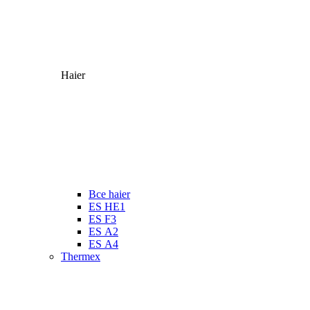
Haier
Все haier
ES HE1
ES F3
ES А2
ES А4
Thermex