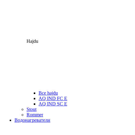
Hajdu
Все hajdu
AQ IND FC E
AQ IND SC E
Stout
Rommer
Водонагреватели