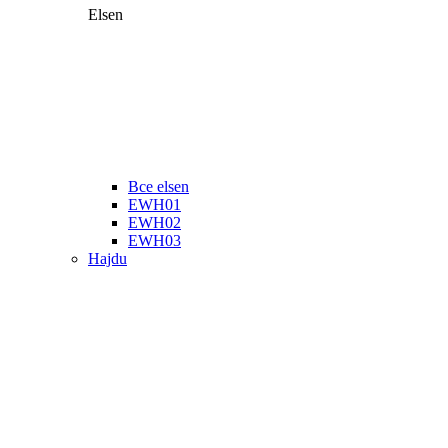
Elsen
Все elsen
EWH01
EWH02
EWH03
Hajdu