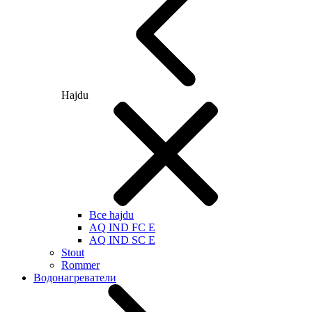
Hajdu
Все hajdu
AQ IND FC E
AQ IND SC E
Stout
Rommer
Водонагреватели