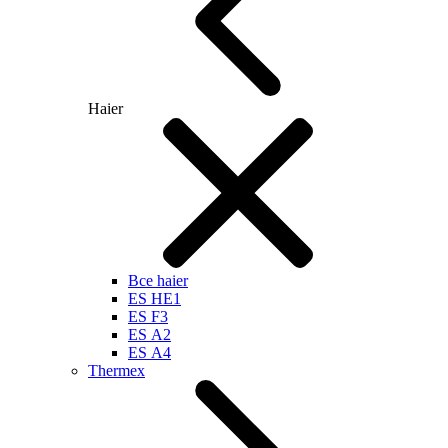
Haier
Все haier
ES HE1
ES F3
ES А2
ES А4
Thermex