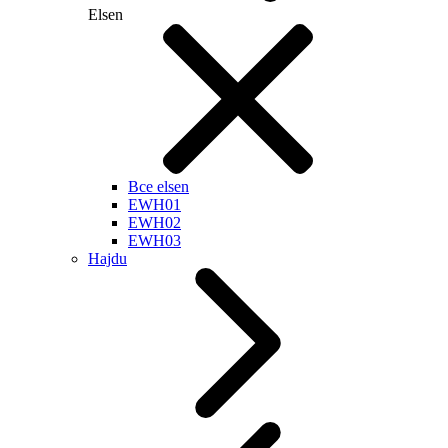
Elsen
Все elsen
EWH01
EWH02
EWH03
Hajdu