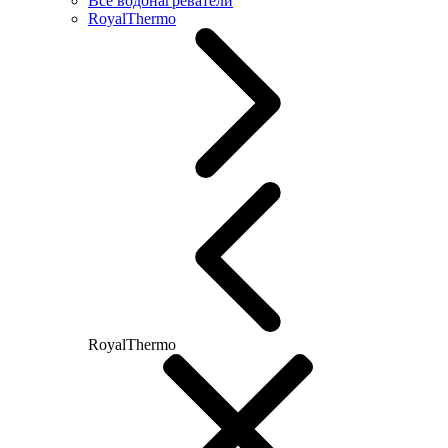
Все водонагреватели
RoyalThermo
RoyalThermo