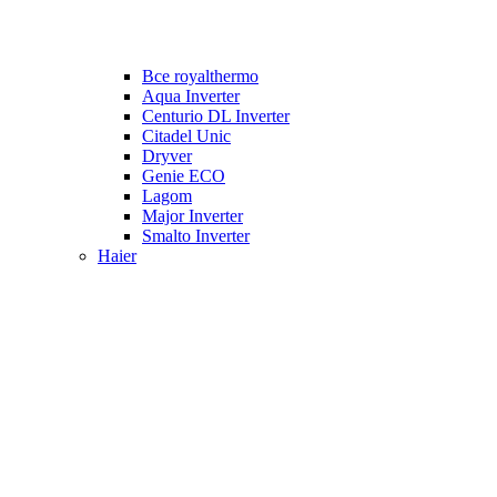
Все royalthermo
Aqua Inverter
Centurio DL Inverter
Citadel Unic
Dryver
Genie ECO
Lagom
Major Inverter
Smalto Inverter
Haier