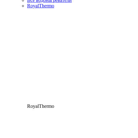
Все водонагреватели
RoyalThermo
RoyalThermo