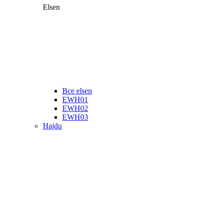
Elsen
Все elsen
EWH01
EWH02
EWH03
Hajdu