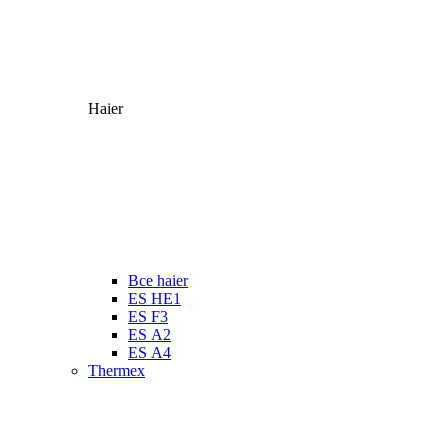
Haier
Все haier
ES HE1
ES F3
ES А2
ES А4
Thermex