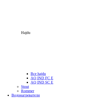
Hajdu
Все hajdu
AQ IND FC E
AQ IND SC E
Stout
Rommer
Водонагреватели