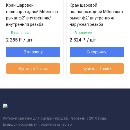
Кран шаровой
Кран шаровой
полнопроходной Millennium
полнопроходной Millennium
рычаг ф2" внутренняя/
рычаг ф2" внутренняя/
внутренняя резьба
наружная резьба
В наличии
В наличии
2 285
₽
/ шт
2 324
₽
/ шт
В корзину
В корзину
Купить в 1 клик
Купить в 1 клик
Интернет магазин для быстрых продаж. Работаем с 2010 года.
Большой ассортимент, отличное качество.