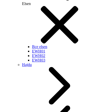
Elsen
Все elsen
EWH01
EWH02
EWH03
Hajdu