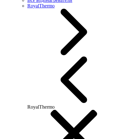
Все водонагреватели
RoyalThermo
RoyalThermo