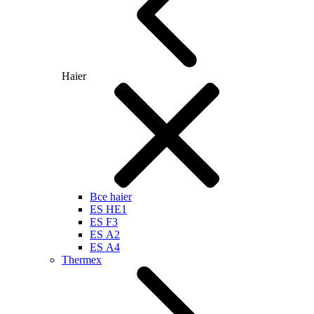
Haier
Все haier
ES HE1
ES F3
ES А2
ES А4
Thermex