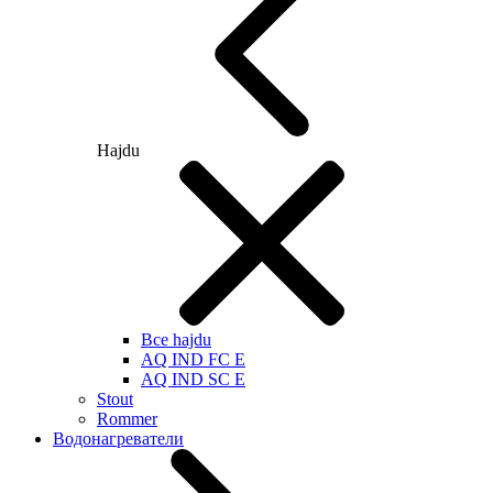
Hajdu
Все hajdu
AQ IND FC E
AQ IND SC E
Stout
Rommer
Водонагреватели