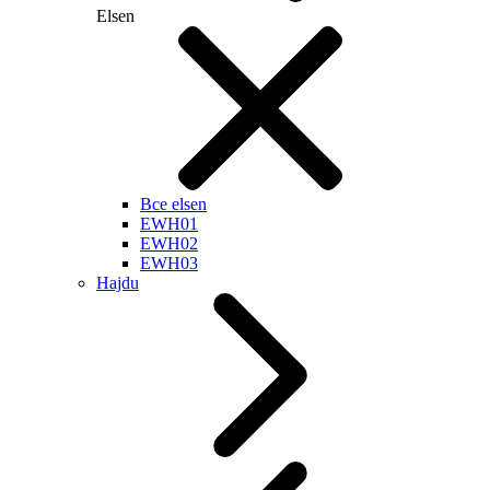
Elsen
Все elsen
EWH01
EWH02
EWH03
Hajdu