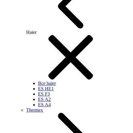
Haier
Все haier
ES HE1
ES F3
ES А2
ES А4
Thermex