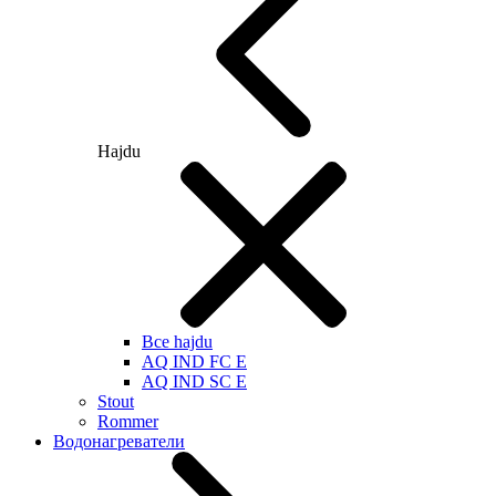
Hajdu
Все hajdu
AQ IND FC E
AQ IND SC E
Stout
Rommer
Водонагреватели