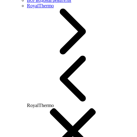
Все водонагреватели
RoyalThermo
RoyalThermo