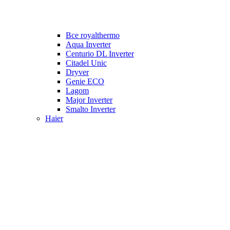
Все royalthermo
Aqua Inverter
Centurio DL Inverter
Citadel Unic
Dryver
Genie ECO
Lagom
Major Inverter
Smalto Inverter
Haier