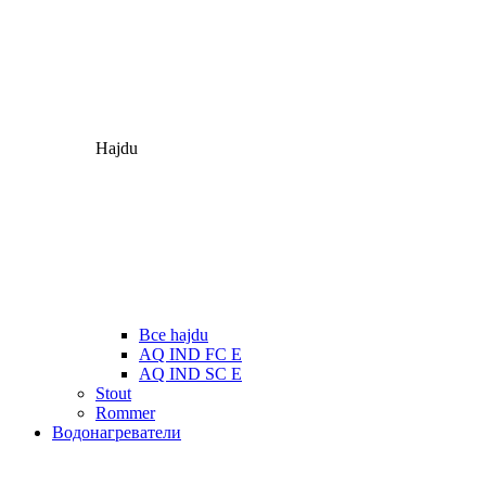
Hajdu
Все hajdu
AQ IND FC E
AQ IND SC E
Stout
Rommer
Водонагреватели