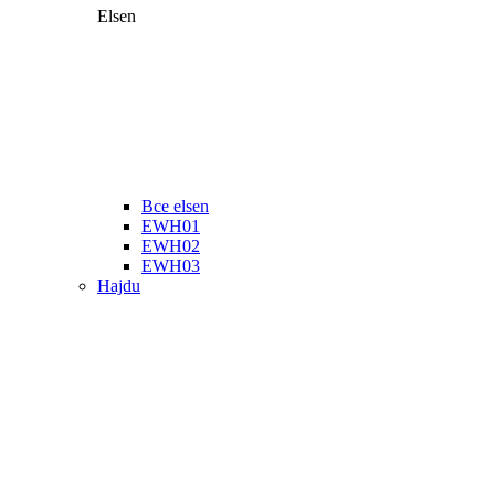
Elsen
Все elsen
EWH01
EWH02
EWH03
Hajdu