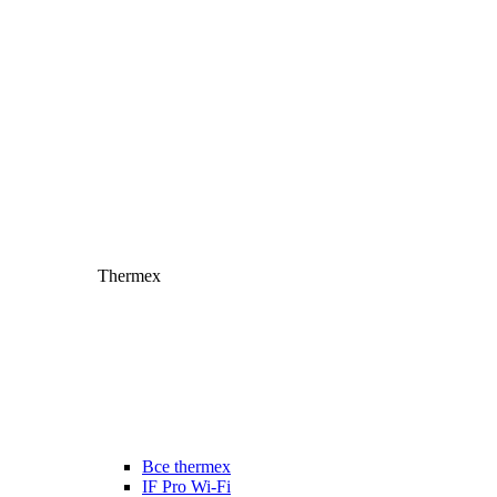
Thermex
Все thermex
IF Pro Wi-Fi