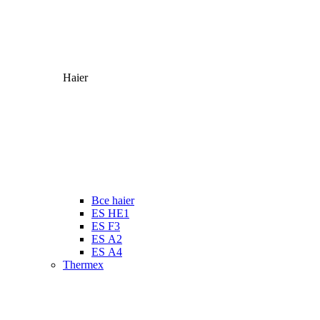
Haier
Все haier
ES HE1
ES F3
ES А2
ES А4
Thermex