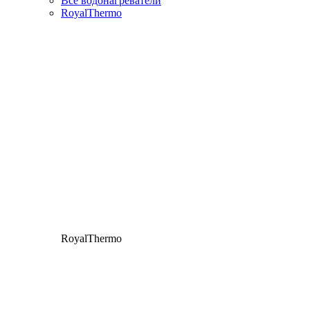
Все водонагреватели
RoyalThermo
RoyalThermo