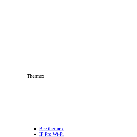
Thermex
Все thermex
IF Pro Wi-Fi