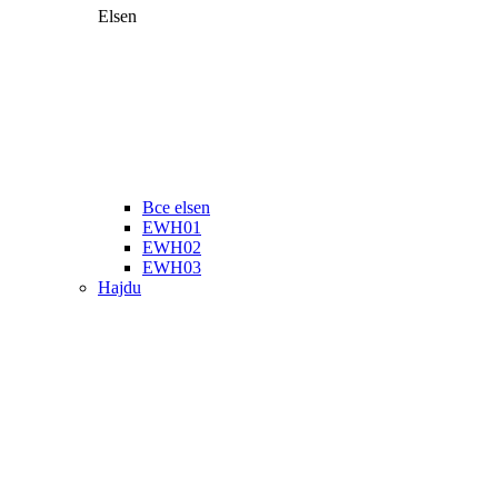
Elsen
Все elsen
EWH01
EWH02
EWH03
Hajdu