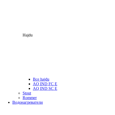
Hajdu
Все hajdu
AQ IND FC E
AQ IND SC E
Stout
Rommer
Водонагреватели