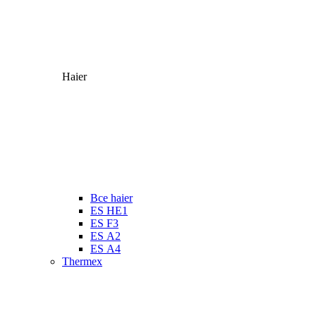
Haier
Все haier
ES HE1
ES F3
ES А2
ES А4
Thermex