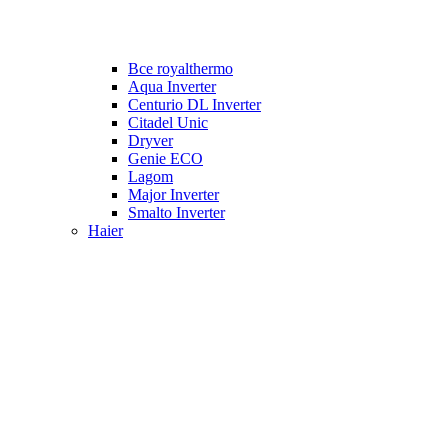
Все royalthermo
Aqua Inverter
Centurio DL Inverter
Citadel Unic
Dryver
Genie ECO
Lagom
Major Inverter
Smalto Inverter
Haier