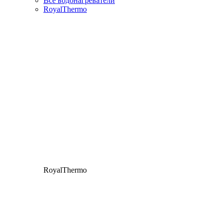
Все водонагреватели
RoyalThermo
RoyalThermo