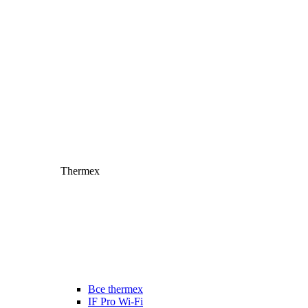
Thermex
Все thermex
IF Pro Wi-Fi