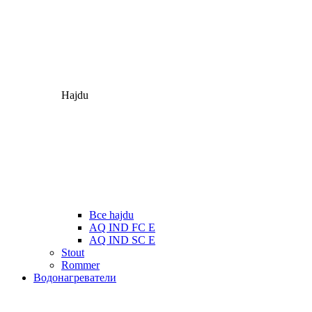
Hajdu
Все hajdu
AQ IND FC E
AQ IND SC E
Stout
Rommer
Водонагреватели