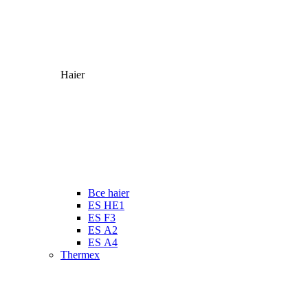
Haier
Все haier
ES HE1
ES F3
ES А2
ES А4
Thermex