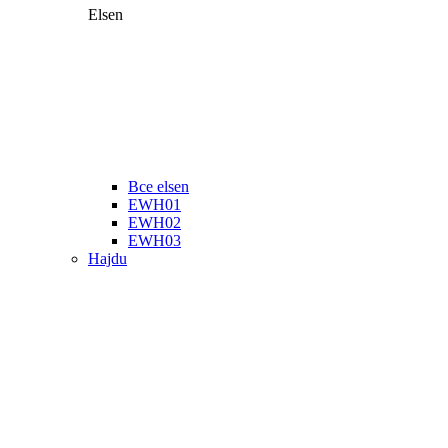
Elsen
Все elsen
EWH01
EWH02
EWH03
Hajdu