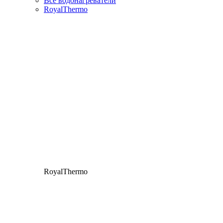
Все водонагреватели
RoyalThermo
RoyalThermo