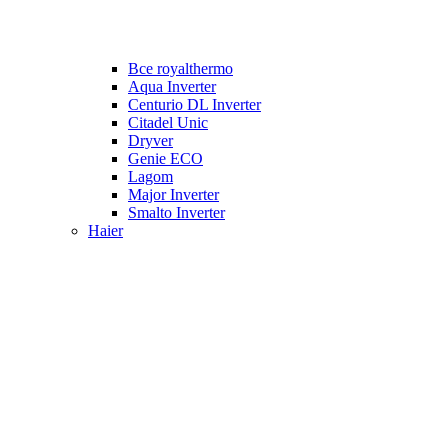
Все royalthermo
Aqua Inverter
Centurio DL Inverter
Citadel Unic
Dryver
Genie ECO
Lagom
Major Inverter
Smalto Inverter
Haier