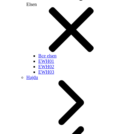
Elsen
Все elsen
EWH01
EWH02
EWH03
Hajdu