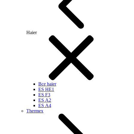
Haier
Все haier
ES HE1
ES F3
ES А2
ES А4
Thermex