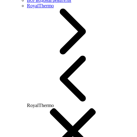
Все водонагреватели
RoyalThermo
RoyalThermo