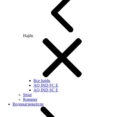
Hajdu
Все hajdu
AQ IND FC E
AQ IND SC E
Stout
Rommer
Водонагреватели