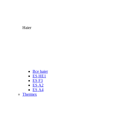
Haier
Все haier
ES HE1
ES F3
ES А2
ES А4
Thermex