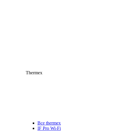
Thermex
Все thermex
IF Pro Wi-Fi