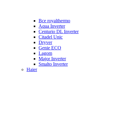
Все royalthermo
Aqua Inverter
Centurio DL Inverter
Citadel Unic
Dryver
Genie ECO
Lagom
Major Inverter
Smalto Inverter
Haier