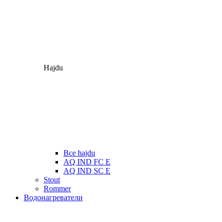
Hajdu
Все hajdu
AQ IND FC E
AQ IND SC E
Stout
Rommer
Водонагреватели