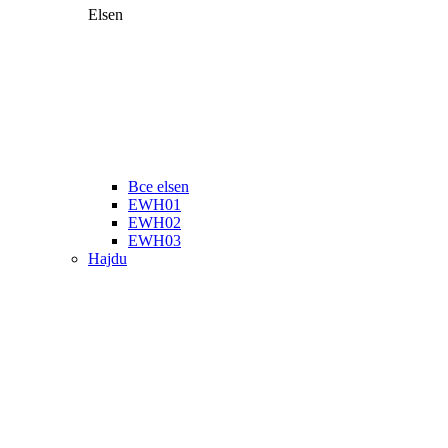
Elsen
Все elsen
EWH01
EWH02
EWH03
Hajdu