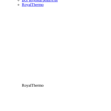
Все водонагреватели
RoyalThermo
RoyalThermo