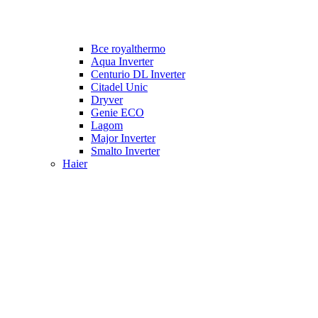
Все royalthermo
Aqua Inverter
Centurio DL Inverter
Citadel Unic
Dryver
Genie ECO
Lagom
Major Inverter
Smalto Inverter
Haier