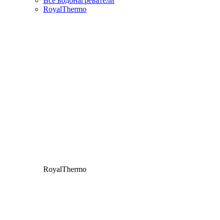
Все водонагреватели
RoyalThermo
RoyalThermo