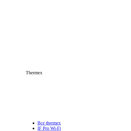
Thermex
Все thermex
IF Pro Wi-Fi