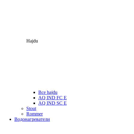
Hajdu
Все hajdu
AQ IND FC E
AQ IND SC E
Stout
Rommer
Водонагреватели