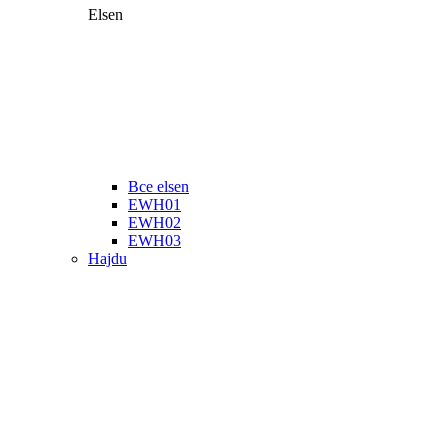
Elsen
Все elsen
EWH01
EWH02
EWH03
Hajdu