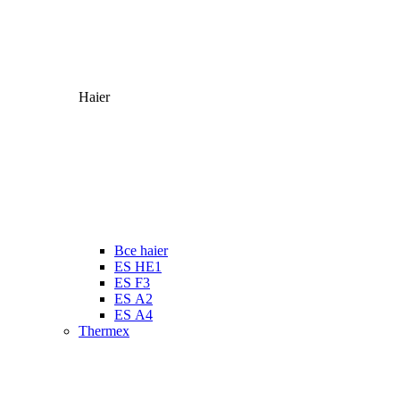
Haier
Все haier
ES HE1
ES F3
ES А2
ES А4
Thermex