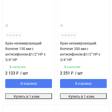
Кран незамерзающий
Кран незамерзающий
Rommer 150 мм с
Rommer 200 мм с
антисифоном ф1/2" НР х
антисифоном ф1/2" НР х
3/4" НР
3/4" НР
В наличии
В наличии
2 123
₽
/ шт
2 251
₽
/ шт
В корзину
В корзину
Купить в 1 клик
Купить в 1 клик