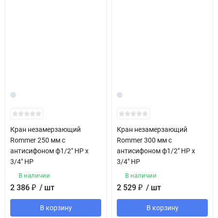
Кран незамерзающий
Кран незамерзающий
Rommer 250 мм с
Rommer 300 мм с
антисифоном ф1/2" НР х
антисифоном ф1/2" НР х
3/4" НР
3/4" НР
В наличии
В наличии
2 386
₽
/ шт
2 529
₽
/ шт
В корзину
В корзину