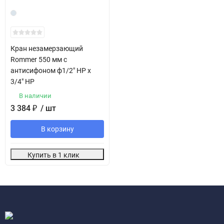
Кран незамерзающий
Rommer 550 мм с
антисифоном ф1/2" НР х
3/4" НР
В наличии
3 384
₽
/ шт
В корзину
Купить в 1 клик