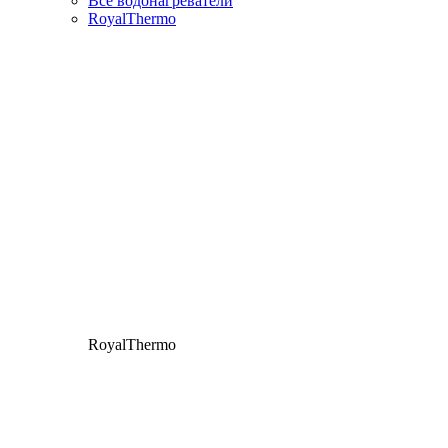
Все водонагреватели
RoyalThermo
RoyalThermo