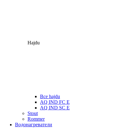
Hajdu
Все hajdu
AQ IND FC E
AQ IND SC E
Stout
Rommer
Водонагреватели