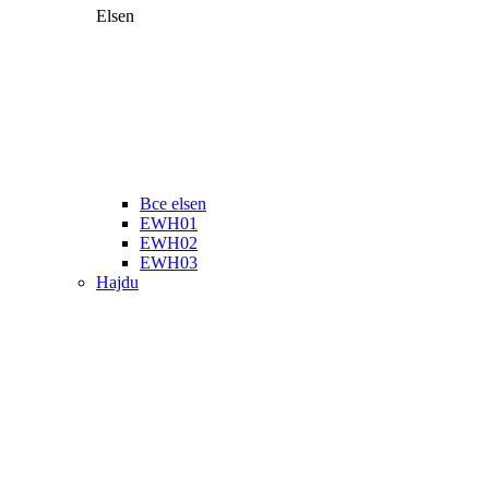
Elsen
Все elsen
EWH01
EWH02
EWH03
Hajdu