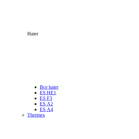
Haier
Все haier
ES HE1
ES F3
ES А2
ES А4
Thermex