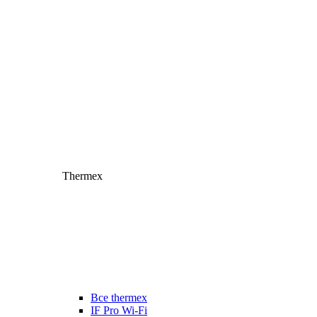
Thermex
Все thermex
IF Pro Wi-Fi