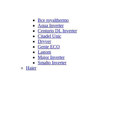
Все royalthermo
Aqua Inverter
Centurio DL Inverter
Citadel Unic
Dryver
Genie ECO
Lagom
Major Inverter
Smalto Inverter
Haier