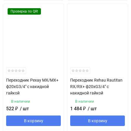
Проверка по QR!
Переходник Рехау MX/MX+
Переходник Rehau Rautitan
ф20хG3/4" с накидной
RX/RX+ ф20хG3/4" с
гайкой
накидной гайкой
В наличии
В наличии
522
₽
/ шт
1 484
₽
/ шт
В корзину
В корзину