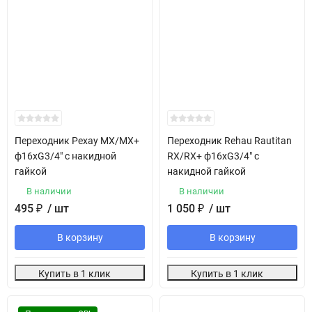
Переходник Рехау MX/MX+
Переходник Rehau Rautitan
ф16хG3/4" с накидной
RX/RX+ ф16хG3/4" с
гайкой
накидной гайкой
В наличии
В наличии
495
₽
/ шт
1 050
₽
/ шт
В корзину
В корзину
Купить в 1 клик
Купить в 1 клик