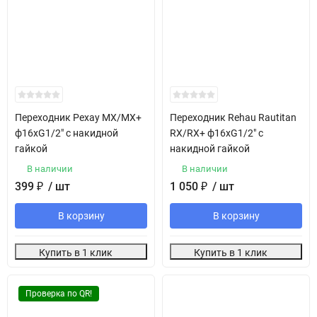
Переходник Рехау MX/MX+
Переходник Rehau Rautitan
ф16хG1/2" с накидной
RX/RX+ ф16хG1/2" с
гайкой
накидной гайкой
В наличии
В наличии
399
₽
/ шт
1 050
₽
/ шт
В корзину
В корзину
Купить в 1 клик
Купить в 1 клик
Проверка по QR!