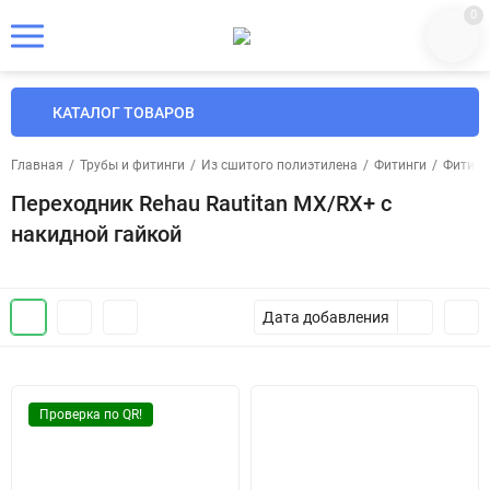
0
КАТАЛОГ ТОВАРОВ
Главная
/
Трубы и фитинги
/
Из сшитого полиэтилена
/
Фитинги
/
Фитинг
Переходник Rehau Rautitan MX/RX+ с
накидной гайкой
Дата добавления
Проверка по QR!