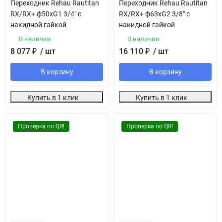
Переходник Rehau Rautitan
Переходник Rehau Rautitan
RX/RX+ ф50хG1 3/4" с
RX/RX+ ф63хG2 3/8" с
накидной гайкой
накидной гайкой
В наличии
В наличии
8 077
₽
/ шт
16 110
₽
/ шт
В корзину
В корзину
Купить в 1 клик
Купить в 1 клик
Проверка по QR!
Проверка по QR!