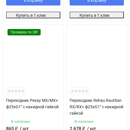
В корзину
В корзину
Купить в 1 клик
Купить в 1 клик
Проверка по QR!
Переходник Рехау MX/MX+
Переходник Rehau Rautitan
ф25хG1" с накидной гайкой
RX/RX+ ф25хG1" с накидной
гайкой
В наличии
В наличии
865
₽
/ шт
2 678
₽
/ шт