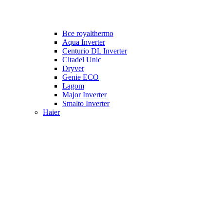
Все royalthermo
Aqua Inverter
Centurio DL Inverter
Citadel Unic
Dryver
Genie ECO
Lagom
Major Inverter
Smalto Inverter
Haier