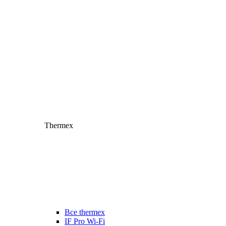
Thermex
Все thermex
IF Pro Wi-Fi