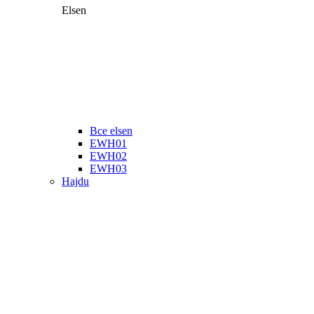
Elsen
Все elsen
EWH01
EWH02
EWH03
Hajdu