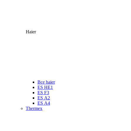
Haier
Все haier
ES HE1
ES F3
ES А2
ES А4
Thermex