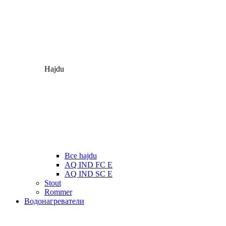
Hajdu
Все hajdu
AQ IND FC E
AQ IND SC E
Stout
Rommer
Водонагреватели