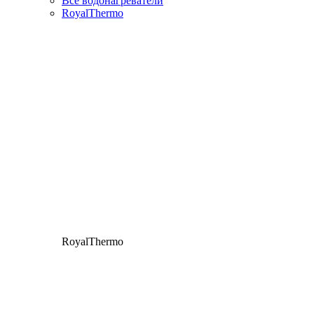
Все водонагреватели
RoyalThermo
RoyalThermo