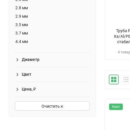
2.8 мм
2.9 мм
3.5 мм
Труба 
3.7 мм
Xa/Al/P
4.4 мм
стаби
4.7 мм
4 това
Диаметр
Цвет
Цена, ₽
Очистить
New!