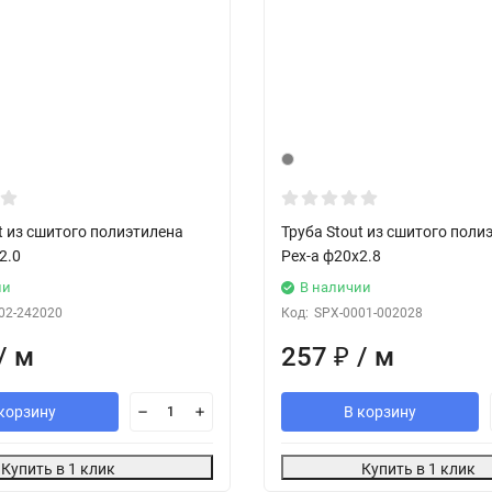
t из сшитого полиэтилена
Труба Stout из сшитого поли
2.0
Pex-a ф20х2.8
ии
В наличии
02-242020
Код:
SPX-0001-002028
/ м
257
₽
/ м
корзину
В корзину
Купить в 1 клик
Купить в 1 клик