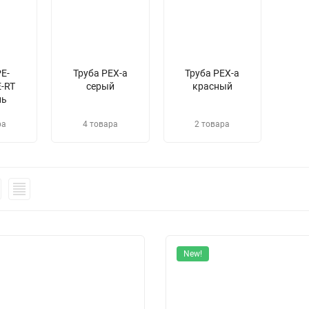
PE-
Труба PEX-a
Труба PEX-a
E-RT
серый
красный
ль
ра
4 товара
2 товара
New!