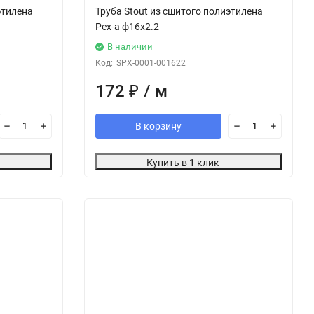
этилена
Труба Stout из сшитого полиэтилена
Pex-a ф16х2.2
В наличии
Код:
SPX-0001-001622
172
₽
/ м
В корзину
Купить в 1 клик