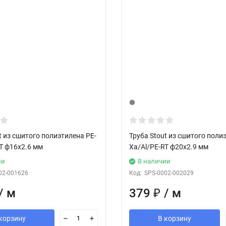
t из сшитого полиэтилена PE-
Труба Stout из сшитого поли
T ф16х2.6 мм
Xa/Al/PE-RT ф20х2.9 мм
ии
В наличии
02-001626
Код:
SPS-0002-002029
/ м
379
₽
/ м
корзину
В корзину