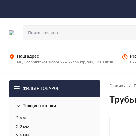
Оплата
Доставка
Контакты
Наш адрес
Ре
МО, Новорижское шоссе, 27-й километр, вл3, ТК Балтия
Пн-
Главная
/
Т
ФИЛЬТР ТОВАРОВ
Трубы
Толщина стенки
2 мм
2.2 мм
2.6 мм