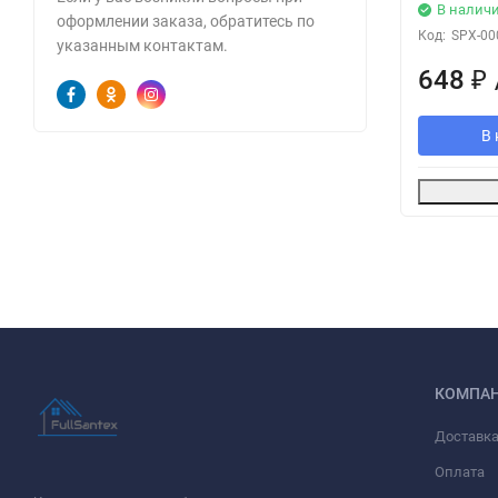
В налич
оформлении заказа, обратитесь по
Код:
SPX-00
указанным контактам.
648
₽
В 
КОМПА
Доставк
Оплата