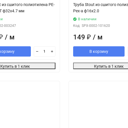
t из сшитого полиэтилена PE-
Труба Stout из сшитого поли
T ф32х4.7 мм
Pex-a ф16х2.0
ии
В наличии
02-003247
Код:
SPX-0002-101620
₽
/ м
149
₽
/ м
корзину
В корзину
Купить в 1 клик
Купить в 1 клик