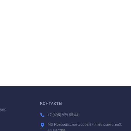
КОНТАКТЫ
ных
+7 (495) 979-55-44
МО, Новорижское шоссе, 27-й километр, вл3,
ТК Балтия