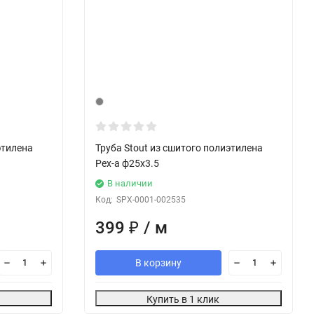
этилена
Труба Stout из сшитого полиэтилена
Pex-a ф25х3.5
В наличии
Код:
SPX-0001-002535
399
₽
/ м
В корзину
Купить в 1 клик