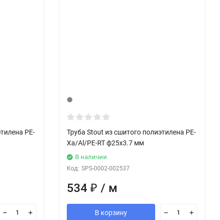
этилена PE-
Труба Stout из сшитого полиэтилена PE-
Xa/Al/PE-RT ф25х3.7 мм
В наличии
Код:
SPS-0002-002537
534
₽
/ м
В корзину