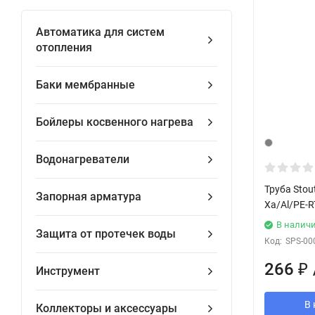
Автоматика для систем
отопления
Баки мембранные
Бойлеры косвенного нагрева
Водонагреватели
Труба Stou
Запорная арматура
Xa/Al/PE-R
В налич
Защита от протечек воды
Код:
SPS-00
266
₽
Инструмент
В 
Коллекторы и аксессуары