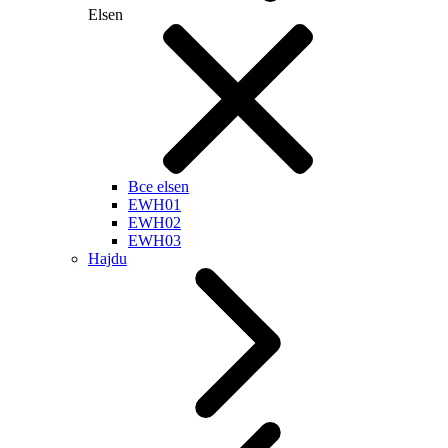
Elsen
Все elsen
EWH01
EWH02
EWH03
Hajdu