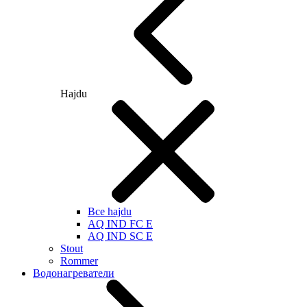
Hajdu
Все hajdu
AQ IND FC E
AQ IND SC E
Stout
Rommer
Водонагреватели