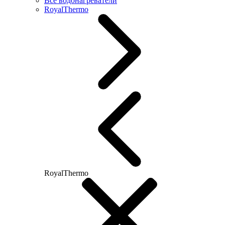
Все водонагреватели
RoyalThermo
RoyalThermo