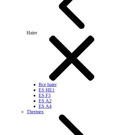
Haier
Все haier
ES HE1
ES F3
ES А2
ES А4
Thermex