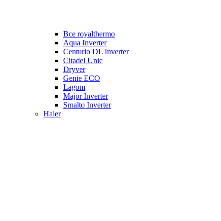
Все royalthermo
Aqua Inverter
Centurio DL Inverter
Citadel Unic
Dryver
Genie ECO
Lagom
Major Inverter
Smalto Inverter
Haier