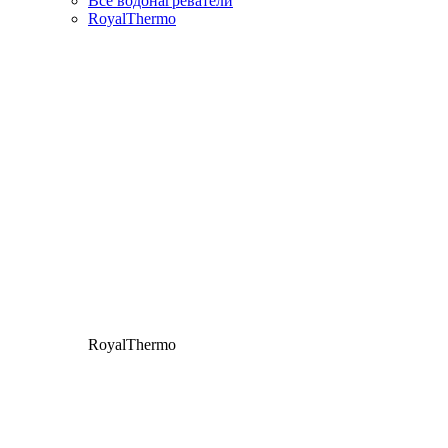
Все водонагреватели
RoyalThermo
RoyalThermo