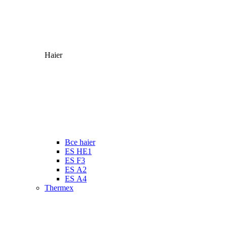
Haier
Все haier
ES HE1
ES F3
ES А2
ES А4
Thermex