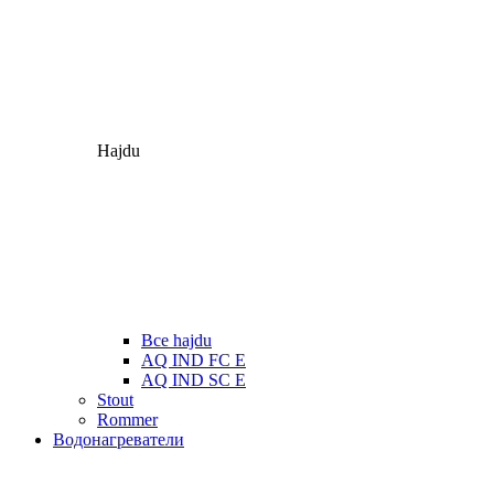
Hajdu
Все hajdu
AQ IND FC E
AQ IND SC E
Stout
Rommer
Водонагреватели