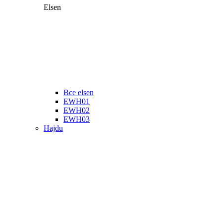
Elsen
Все elsen
EWH01
EWH02
EWH03
Hajdu