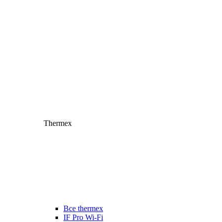
Thermex
Все thermex
IF Pro Wi-Fi