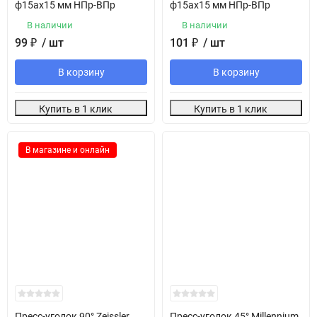
ф15ах15 мм НПр-ВПр
ф15ах15 мм НПр-ВПр
В наличии
В наличии
99
₽
/ шт
101
₽
/ шт
В корзину
В корзину
Купить в 1 клик
Купить в 1 клик
В магазине и онлайн
Пресс-уголок 90° Zeissler
Пресс-уголок 45° Millennium