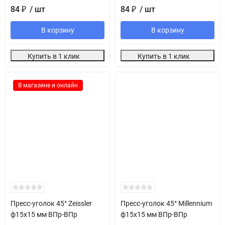
84
₽
/ шт
84
₽
/ шт
В корзину
В корзину
Купить в 1 клик
Купить в 1 клик
В магазине и онлайн
Пресс-уголок 45° Zeissler
Пресс-уголок 45° Millennium
ф15х15 мм ВПр-ВПр
ф15х15 мм ВПр-ВПр