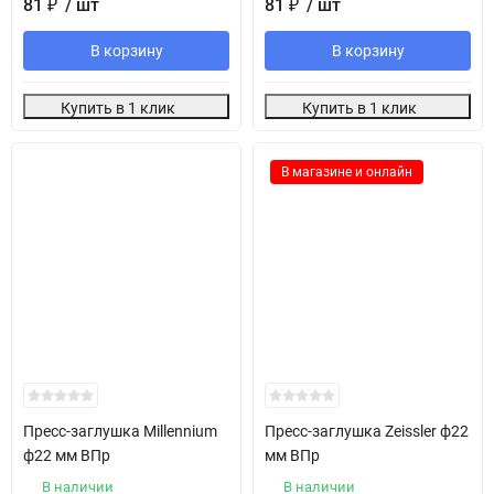
81
₽
/ шт
81
₽
/ шт
В корзину
В корзину
Купить в 1 клик
Купить в 1 клик
В магазине и онлайн
Пресс-заглушка Millennium
Пресс-заглушка Zeissler ф22
ф22 мм ВПр
мм ВПр
В наличии
В наличии