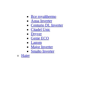
Все royalthermo
Aqua Inverter
Centurio DL Inverter
Citadel Unic
Dryver
Genie ECO
Lagom
Major Inverter
Smalto Inverter
Haier