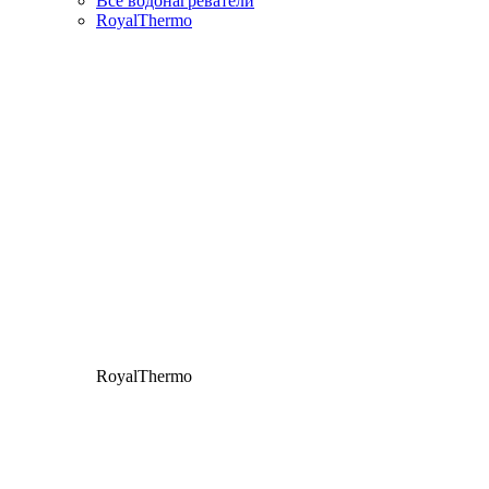
Все водонагреватели
RoyalThermo
RoyalThermo