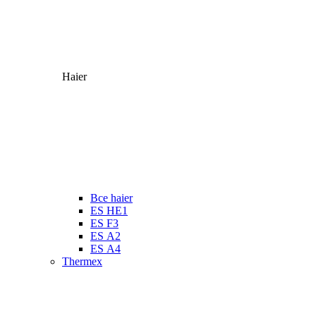
Haier
Все haier
ES HE1
ES F3
ES А2
ES А4
Thermex