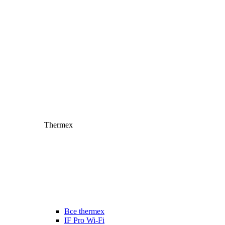
Thermex
Все thermex
IF Pro Wi-Fi