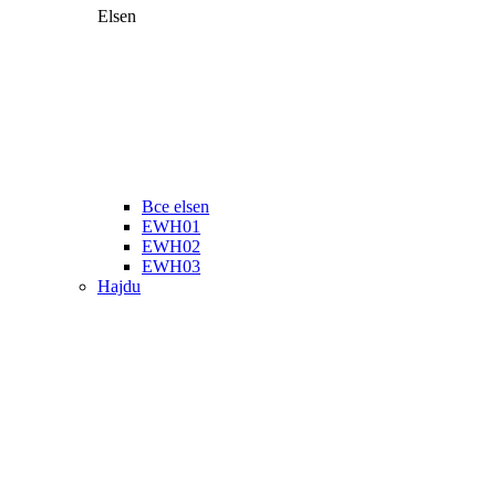
Elsen
Все elsen
EWH01
EWH02
EWH03
Hajdu