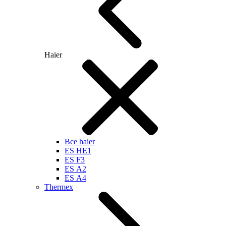
Haier
Все haier
ES HE1
ES F3
ES А2
ES А4
Thermex