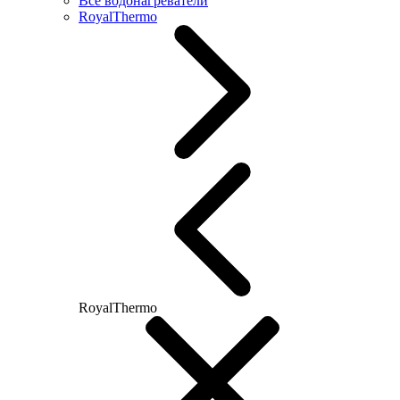
Все водонагреватели
RoyalThermo
RoyalThermo