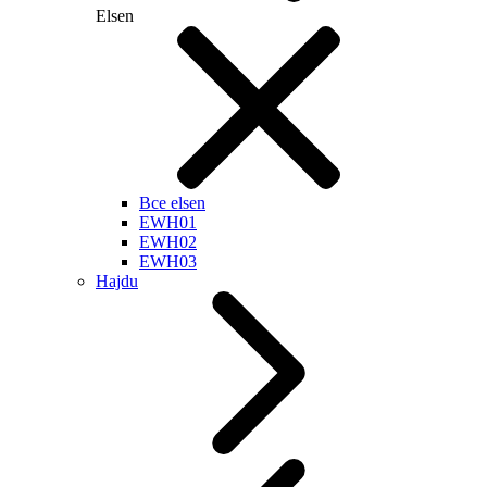
Elsen
Все elsen
EWH01
EWH02
EWH03
Hajdu