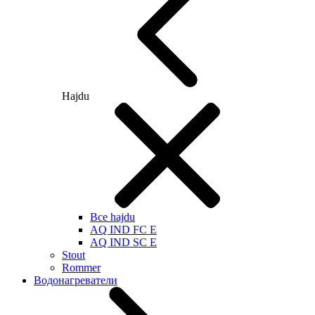
Hajdu
Все hajdu
AQ IND FC E
AQ IND SC E
Stout
Rommer
Водонагреватели