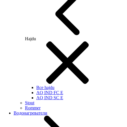
Hajdu
Все hajdu
AQ IND FC E
AQ IND SC E
Stout
Rommer
Водонагреватели