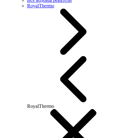
Все водонагреватели
RoyalThermo
RoyalThermo