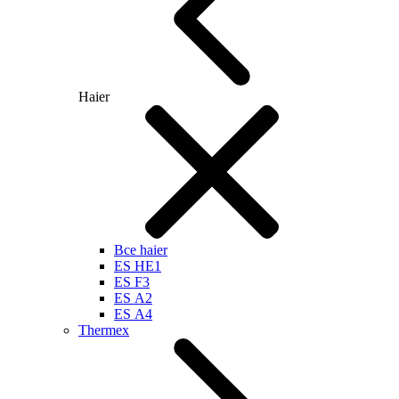
Haier
Все haier
ES HE1
ES F3
ES А2
ES А4
Thermex