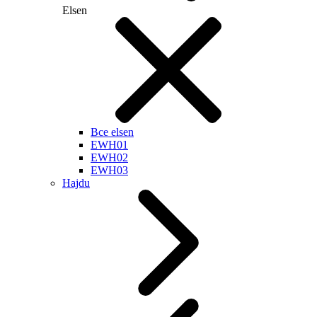
Elsen
Все elsen
EWH01
EWH02
EWH03
Hajdu