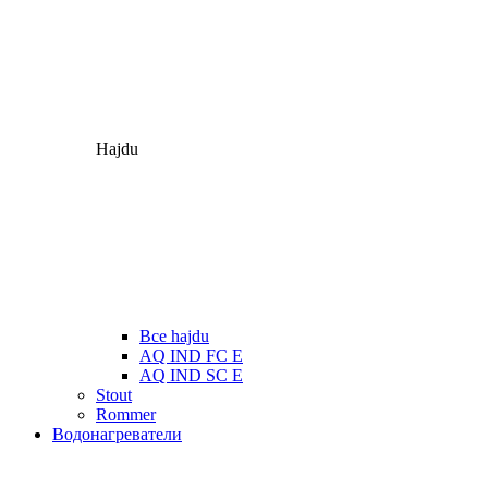
Hajdu
Все hajdu
AQ IND FC E
AQ IND SC E
Stout
Rommer
Водонагреватели