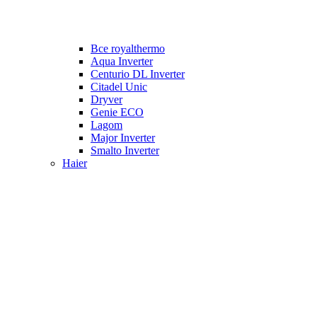
Все royalthermo
Aqua Inverter
Centurio DL Inverter
Citadel Unic
Dryver
Genie ECO
Lagom
Major Inverter
Smalto Inverter
Haier