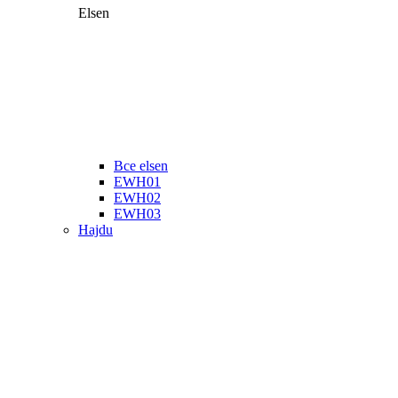
Elsen
Все elsen
EWH01
EWH02
EWH03
Hajdu