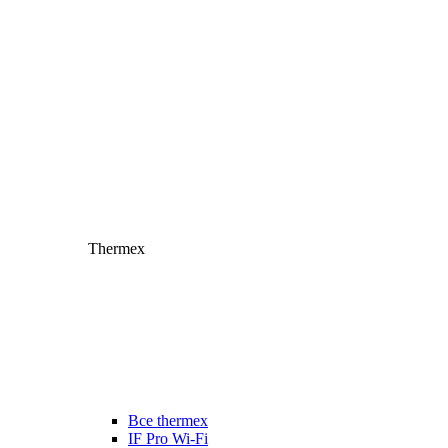
Thermex
Все thermex
IF Pro Wi-Fi