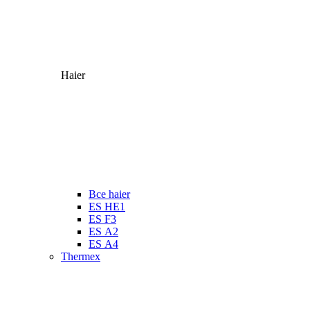
Haier
Все haier
ES HE1
ES F3
ES А2
ES А4
Thermex