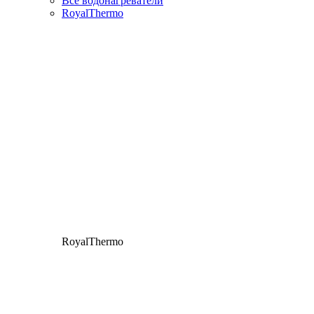
Все водонагреватели
RoyalThermo
RoyalThermo