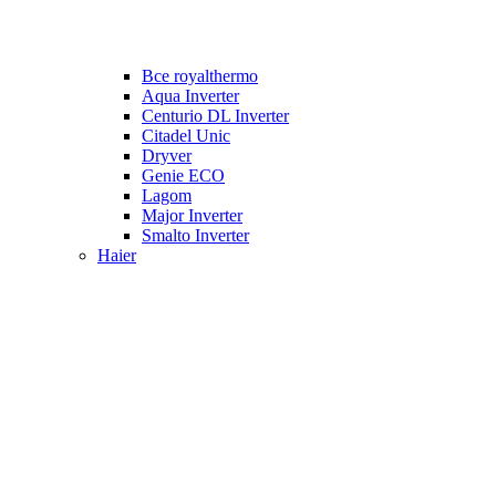
Все royalthermo
Aqua Inverter
Centurio DL Inverter
Citadel Unic
Dryver
Genie ECO
Lagom
Major Inverter
Smalto Inverter
Haier