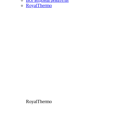
Все водонагреватели
RoyalThermo
RoyalThermo