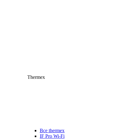
Thermex
Все thermex
IF Pro Wi-Fi