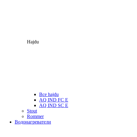
Hajdu
Все hajdu
AQ IND FC E
AQ IND SC E
Stout
Rommer
Водонагреватели