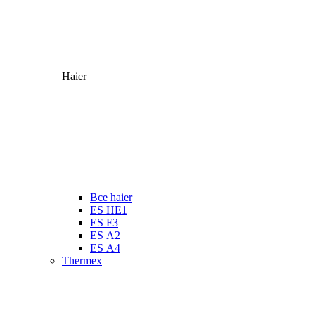
Haier
Все haier
ES HE1
ES F3
ES А2
ES А4
Thermex