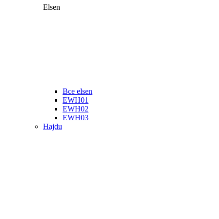
Elsen
Все elsen
EWH01
EWH02
EWH03
Hajdu