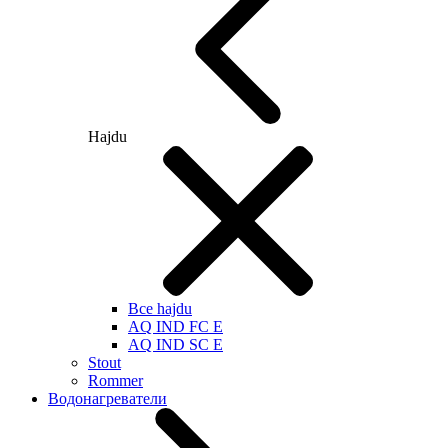
Hajdu
Все hajdu
AQ IND FC E
AQ IND SC E
Stout
Rommer
Водонагреватели