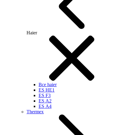
Haier
Все haier
ES HE1
ES F3
ES А2
ES А4
Thermex