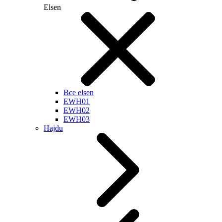
Elsen
Все elsen
EWH01
EWH02
EWH03
Hajdu