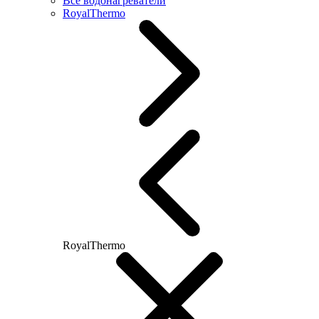
Все водонагреватели
RoyalThermo
RoyalThermo