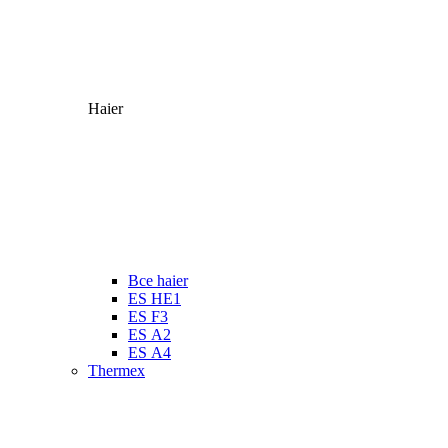
Haier
Все haier
ES HE1
ES F3
ES А2
ES А4
Thermex