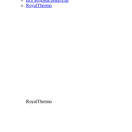
Все водонагреватели
RoyalThermo
RoyalThermo