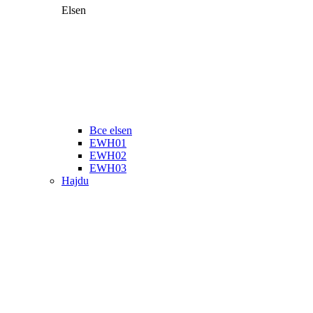
Elsen
Все elsen
EWH01
EWH02
EWH03
Hajdu