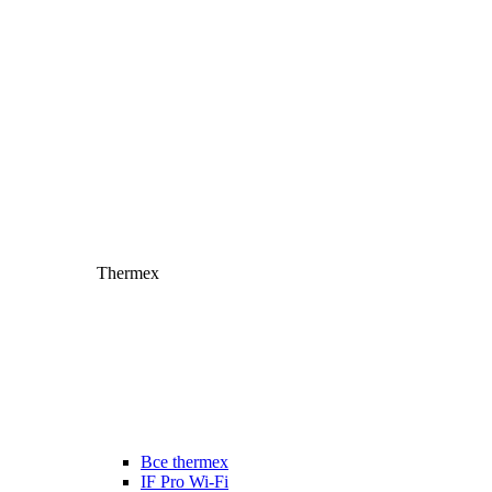
Thermex
Все thermex
IF Pro Wi-Fi