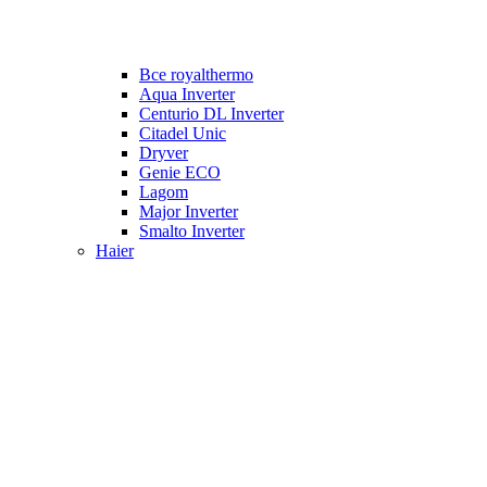
Все royalthermo
Aqua Inverter
Centurio DL Inverter
Citadel Unic
Dryver
Genie ECO
Lagom
Major Inverter
Smalto Inverter
Haier