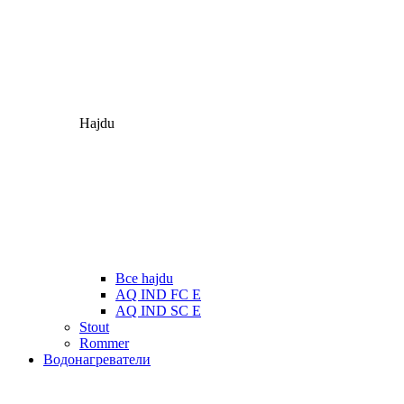
Hajdu
Все hajdu
AQ IND FC E
AQ IND SC E
Stout
Rommer
Водонагреватели