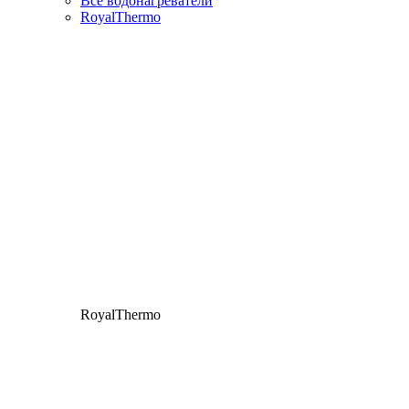
Все водонагреватели
RoyalThermo
RoyalThermo