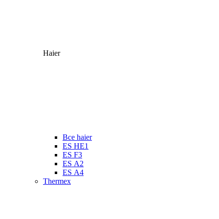
Haier
Все haier
ES HE1
ES F3
ES А2
ES А4
Thermex