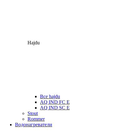
Hajdu
Все hajdu
AQ IND FC E
AQ IND SC E
Stout
Rommer
Водонагреватели