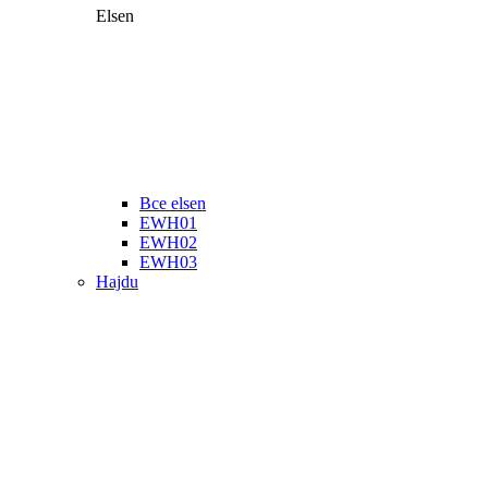
Elsen
Все elsen
EWH01
EWH02
EWH03
Hajdu