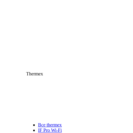
Thermex
Все thermex
IF Pro Wi-Fi