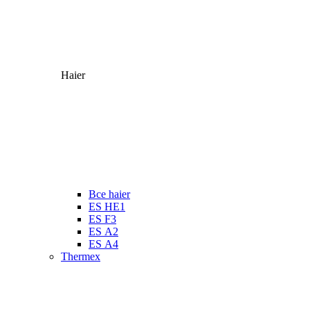
Haier
Все haier
ES HE1
ES F3
ES А2
ES А4
Thermex