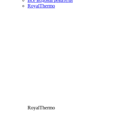
Все водонагреватели
RoyalThermo
RoyalThermo