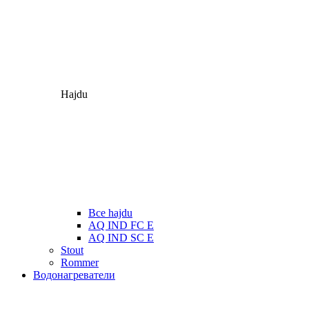
Hajdu
Все hajdu
AQ IND FC E
AQ IND SC E
Stout
Rommer
Водонагреватели