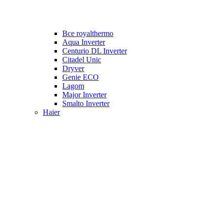
Все royalthermo
Aqua Inverter
Centurio DL Inverter
Citadel Unic
Dryver
Genie ECO
Lagom
Major Inverter
Smalto Inverter
Haier