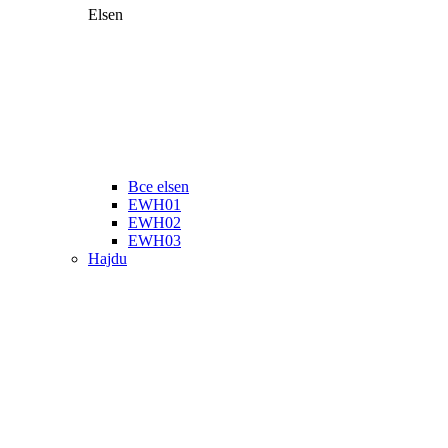
Elsen
Все elsen
EWH01
EWH02
EWH03
Hajdu