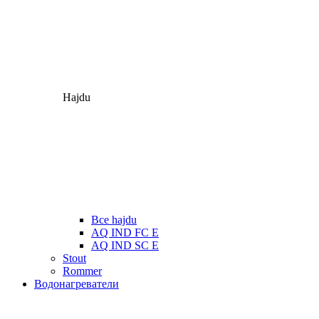
Hajdu
Все hajdu
AQ IND FC E
AQ IND SC E
Stout
Rommer
Водонагреватели