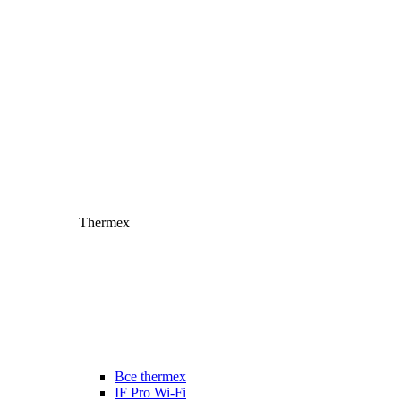
Thermex
Все thermex
IF Pro Wi-Fi