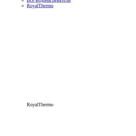
Все водонагреватели
RoyalThermo
RoyalThermo