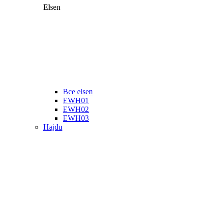
Elsen
Все elsen
EWH01
EWH02
EWH03
Hajdu