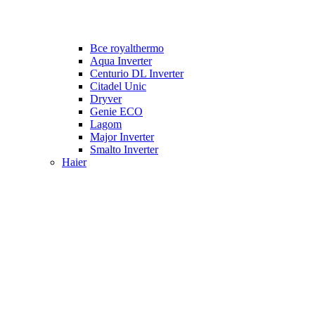
Все royalthermo
Aqua Inverter
Centurio DL Inverter
Citadel Unic
Dryver
Genie ECO
Lagom
Major Inverter
Smalto Inverter
Haier