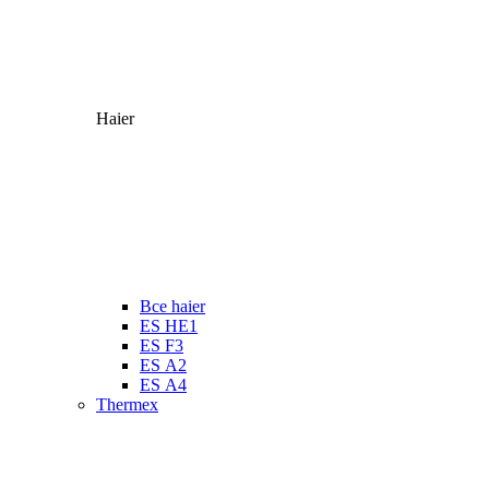
Haier
Все haier
ES HE1
ES F3
ES А2
ES А4
Thermex