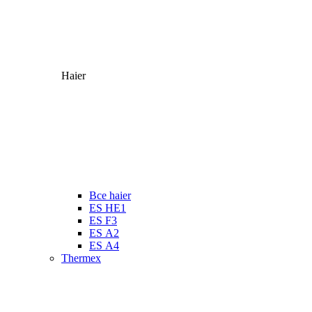
Haier
Все haier
ES HE1
ES F3
ES А2
ES А4
Thermex