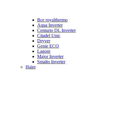
Все royalthermo
Aqua Inverter
Centurio DL Inverter
Citadel Unic
Dryver
Genie ECO
Lagom
Major Inverter
Smalto Inverter
Haier