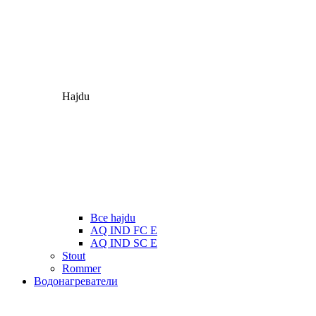
Hajdu
Все hajdu
AQ IND FC E
AQ IND SC E
Stout
Rommer
Водонагреватели