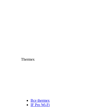
Thermex
Все thermex
IF Pro Wi-Fi