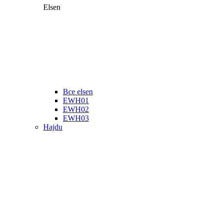
Elsen
Все elsen
EWH01
EWH02
EWH03
Hajdu