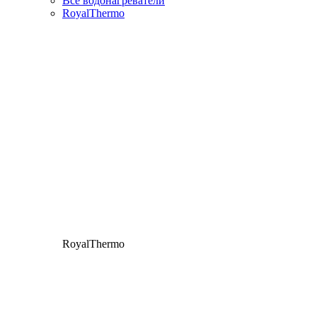
Все водонагреватели
RoyalThermo
RoyalThermo