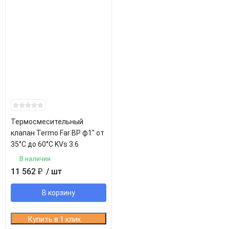
Термосмесительный
клапан Termo Far ВР ф1" от
35°С до 60°С KVs 3.6
В наличии
11 562
₽
/ шт
В корзину
Купить в 1 клик