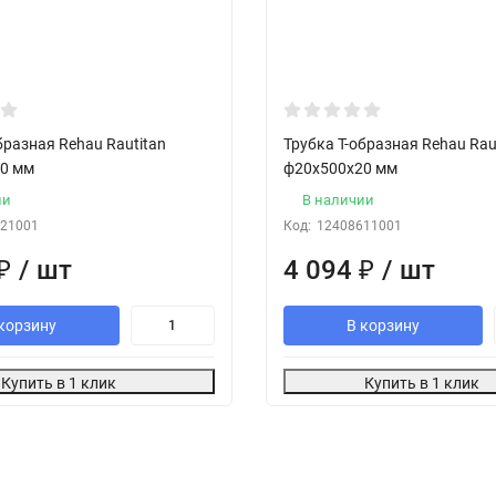
бразная Rehau Rautitan
Трубка Т-образная Rehau Rau
0 мм
ф20х500х20 мм
ии
В наличии
21001
Код:
12408611001
₽
/ шт
4 094
₽
/ шт
корзину
В корзину
Купить в 1 клик
Купить в 1 клик