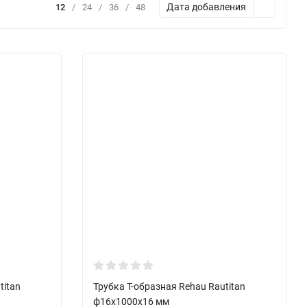
Дата добавления
12
/
24
/
36
/
48
titan
Трубка Т-образная Rehau Rautitan
ф16х1000х16 мм