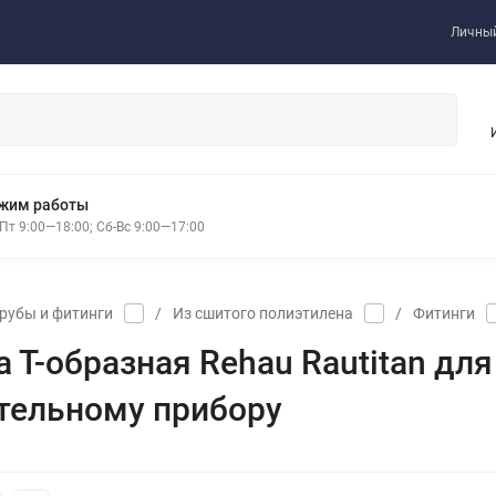
Личный
жим работы
Пт 9:00—18:00; Сб-Вс 9:00—17:00
рубы и фитинги
/
Из сшитого полиэтилена
/
Фитинги
а Т-образная Rehau Rautitan дл
тельному прибору