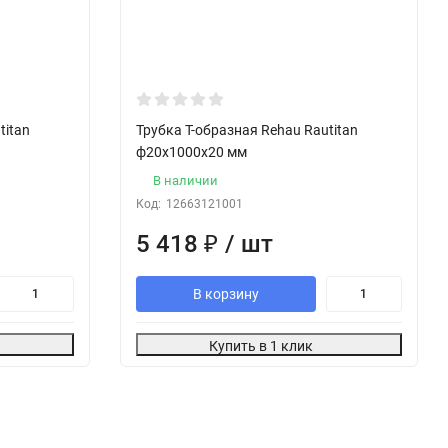
titan
Трубка Т-образная Rehau Rautitan
ф20х1000х20 мм
В наличии
Код:
12663121001
5 418
₽
/ шт
В корзину
Купить в 1 клик