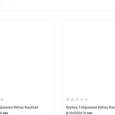
бразная Rehau Rautitan
Трубка Т-образная Rehau Rau
6 мм
ф16х500х16 мм