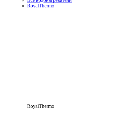
Все водонагреватели
RoyalThermo
RoyalThermo