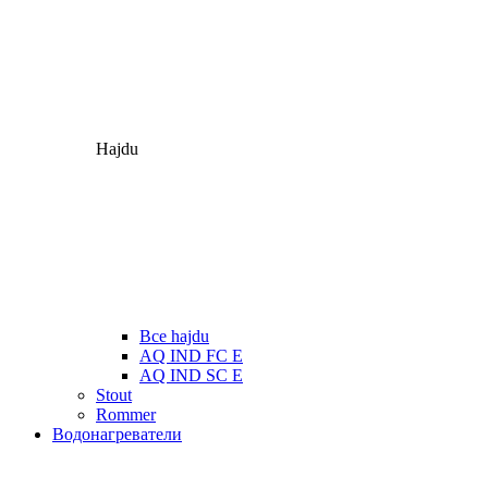
Hajdu
Все hajdu
AQ IND FC E
AQ IND SC E
Stout
Rommer
Водонагреватели