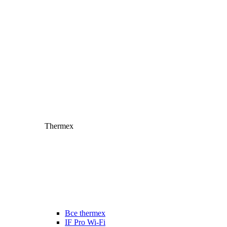
Thermex
Все thermex
IF Pro Wi-Fi