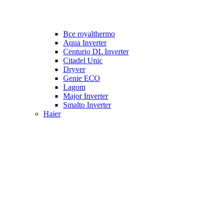
Все royalthermo
Aqua Inverter
Centurio DL Inverter
Citadel Unic
Dryver
Genie ECO
Lagom
Major Inverter
Smalto Inverter
Haier