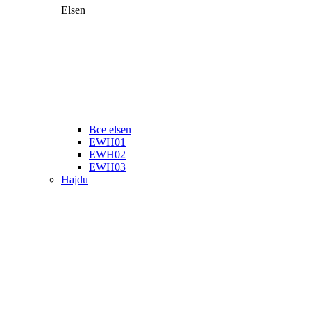
Elsen
Все elsen
EWH01
EWH02
EWH03
Hajdu