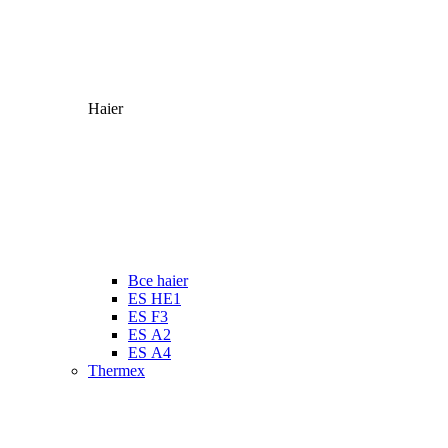
Haier
Все haier
ES HE1
ES F3
ES А2
ES А4
Thermex