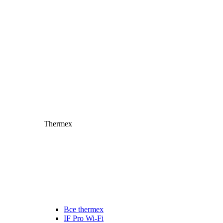
Thermex
Все thermex
IF Pro Wi-Fi