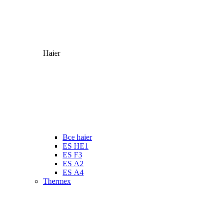
Haier
Все haier
ES HE1
ES F3
ES А2
ES А4
Thermex