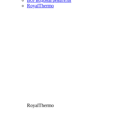
Все водонагреватели
RoyalThermo
RoyalThermo