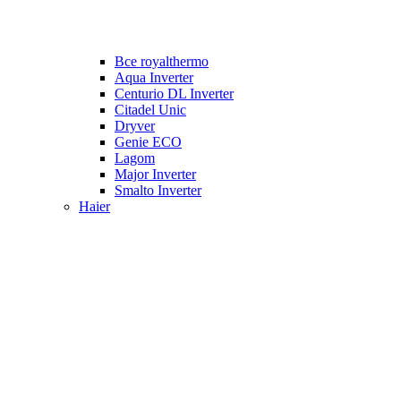
Все royalthermo
Aqua Inverter
Centurio DL Inverter
Citadel Unic
Dryver
Genie ECO
Lagom
Major Inverter
Smalto Inverter
Haier