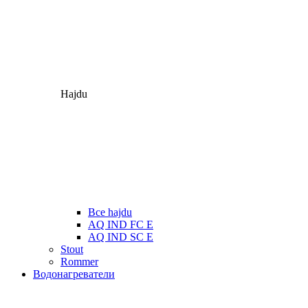
Hajdu
Все hajdu
AQ IND FC E
AQ IND SC E
Stout
Rommer
Водонагреватели