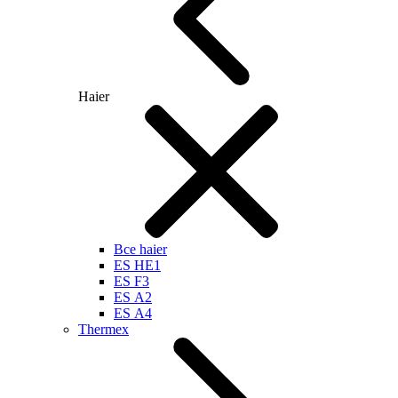
Haier
Все haier
ES HE1
ES F3
ES А2
ES А4
Thermex