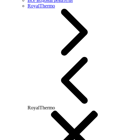
Все водонагреватели
RoyalThermo
RoyalThermo