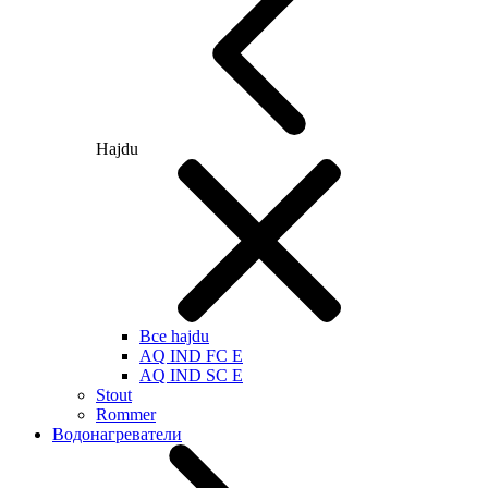
Hajdu
Все hajdu
AQ IND FC E
AQ IND SC E
Stout
Rommer
Водонагреватели