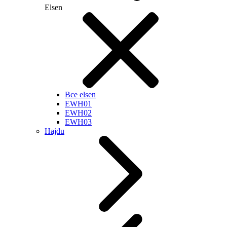
Elsen
Все elsen
EWH01
EWH02
EWH03
Hajdu