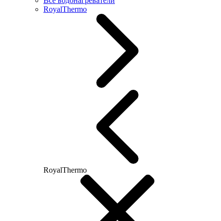
Все водонагреватели
RoyalThermo
RoyalThermo