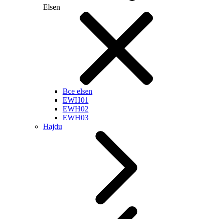
Elsen
Все elsen
EWH01
EWH02
EWH03
Hajdu