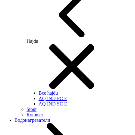
Hajdu
Все hajdu
AQ IND FC E
AQ IND SC E
Stout
Rommer
Водонагреватели