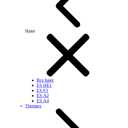
Haier
Все haier
ES HE1
ES F3
ES А2
ES А4
Thermex