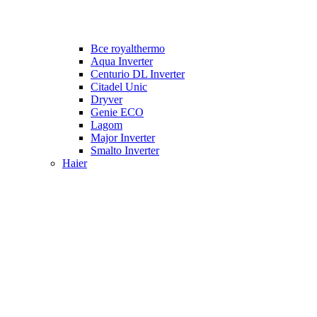
Все royalthermo
Aqua Inverter
Centurio DL Inverter
Citadel Unic
Dryver
Genie ECO
Lagom
Major Inverter
Smalto Inverter
Haier