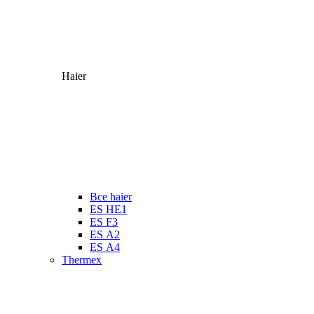
Haier
Все haier
ES HE1
ES F3
ES А2
ES А4
Thermex