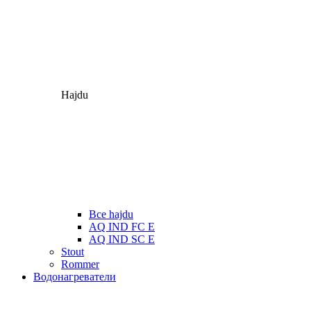
Hajdu
Все hajdu
AQ IND FC E
AQ IND SC E
Stout
Rommer
Водонагреватели