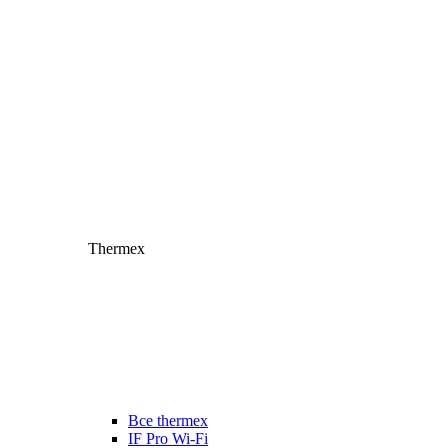
Thermex
Все thermex
IF Pro Wi-Fi