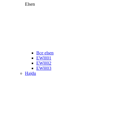
Elsen
Все elsen
EWH01
EWH02
EWH03
Hajdu