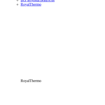
Все водонагреватели
RoyalThermo
RoyalThermo