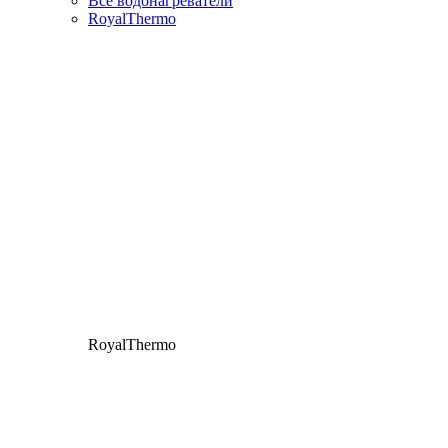
Все водонагреватели
RoyalThermo
RoyalThermo