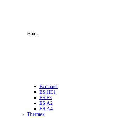
Haier
Все haier
ES HE1
ES F3
ES А2
ES А4
Thermex