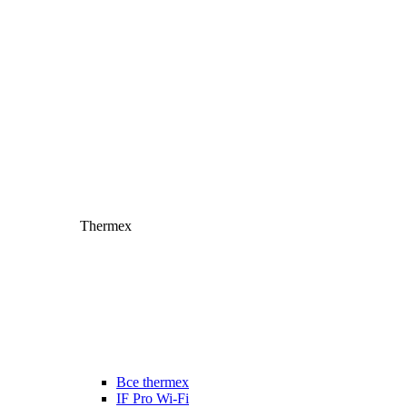
Thermex
Все thermex
IF Pro Wi-Fi