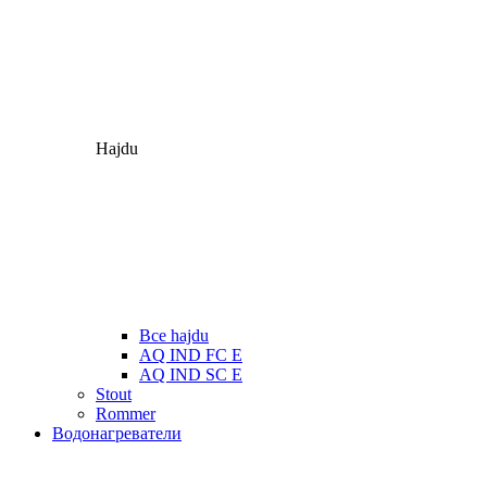
Hajdu
Все hajdu
AQ IND FC E
AQ IND SC E
Stout
Rommer
Водонагреватели