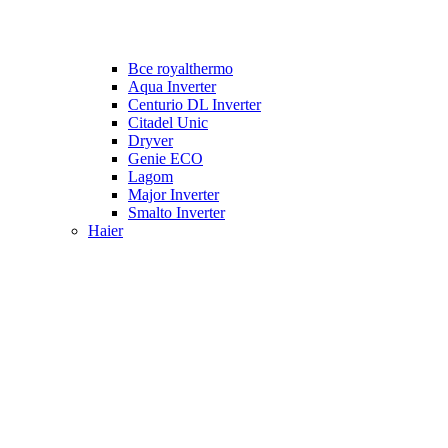
Все royalthermo
Aqua Inverter
Centurio DL Inverter
Citadel Unic
Dryver
Genie ECO
Lagom
Major Inverter
Smalto Inverter
Haier