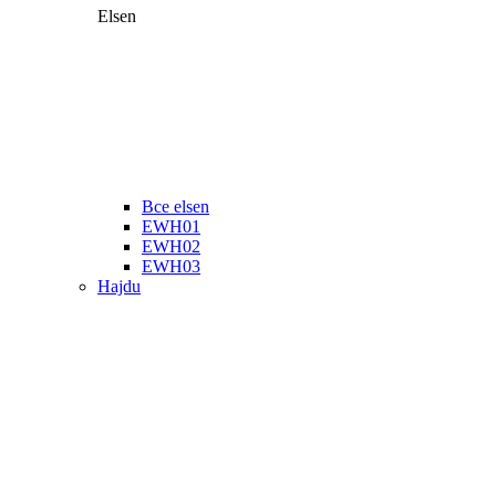
Elsen
Все elsen
EWH01
EWH02
EWH03
Hajdu