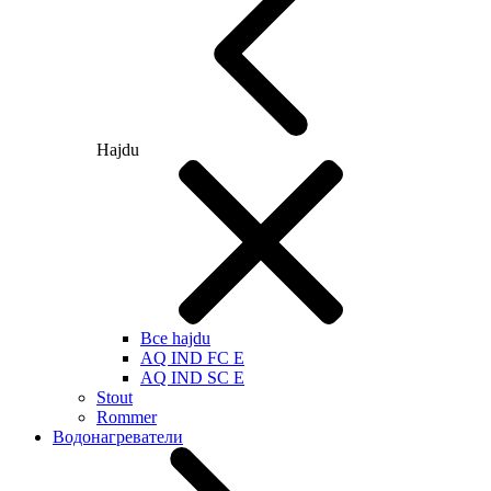
Hajdu
Все hajdu
AQ IND FC E
AQ IND SC E
Stout
Rommer
Водонагреватели