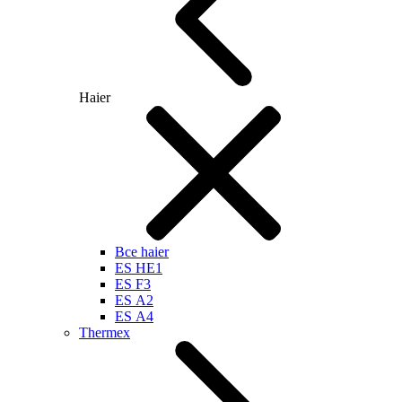
Haier
Все haier
ES HE1
ES F3
ES А2
ES А4
Thermex