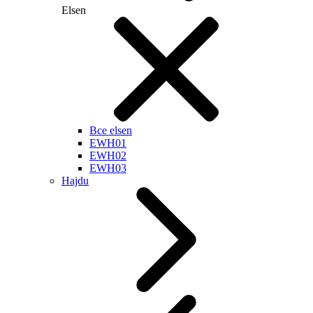
Elsen
Все elsen
EWH01
EWH02
EWH03
Hajdu