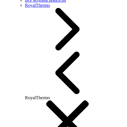
Все водонагреватели
RoyalThermo
RoyalThermo