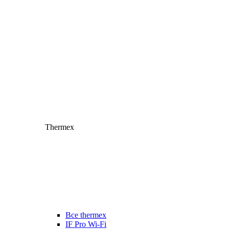
Thermex
Все thermex
IF Pro Wi-Fi