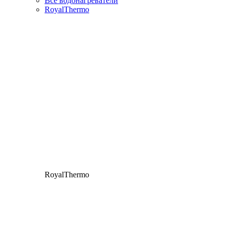
Все водонагреватели
RoyalThermo
RoyalThermo