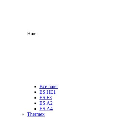
Haier
Все haier
ES HE1
ES F3
ES А2
ES А4
Thermex