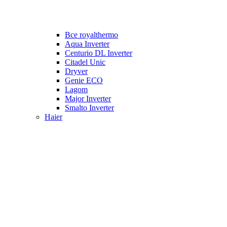
Все royalthermo
Aqua Inverter
Centurio DL Inverter
Citadel Unic
Dryver
Genie ECO
Lagom
Major Inverter
Smalto Inverter
Haier