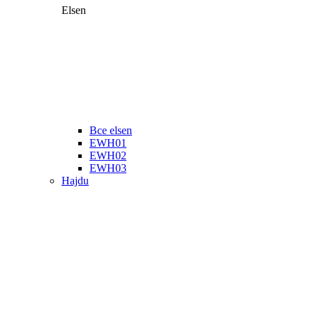
Elsen
Все elsen
EWH01
EWH02
EWH03
Hajdu