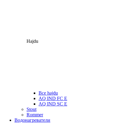
Hajdu
Все hajdu
AQ IND FC E
AQ IND SC E
Stout
Rommer
Водонагреватели