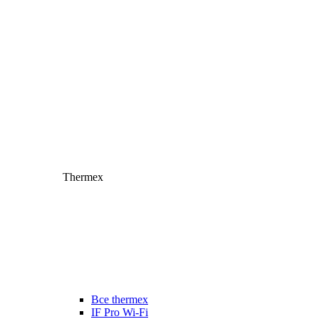
Thermex
Все thermex
IF Pro Wi-Fi