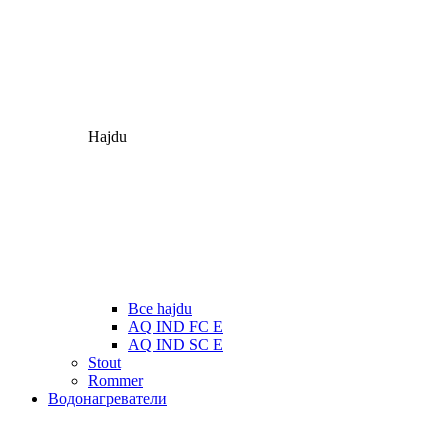
Hajdu
Все hajdu
AQ IND FC E
AQ IND SC E
Stout
Rommer
Водонагреватели