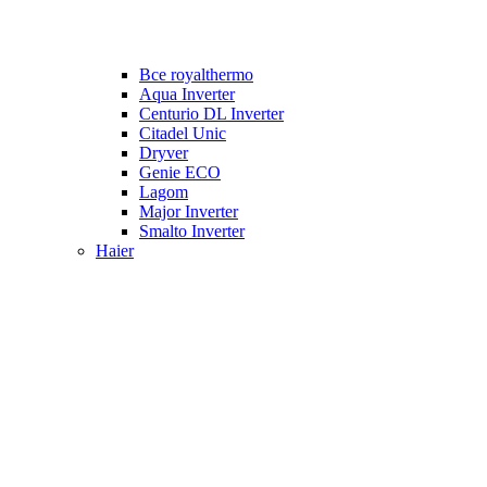
Все royalthermo
Aqua Inverter
Centurio DL Inverter
Citadel Unic
Dryver
Genie ECO
Lagom
Major Inverter
Smalto Inverter
Haier