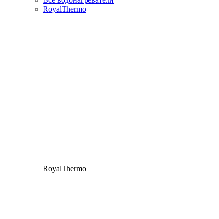
Все водонагреватели
RoyalThermo
RoyalThermo