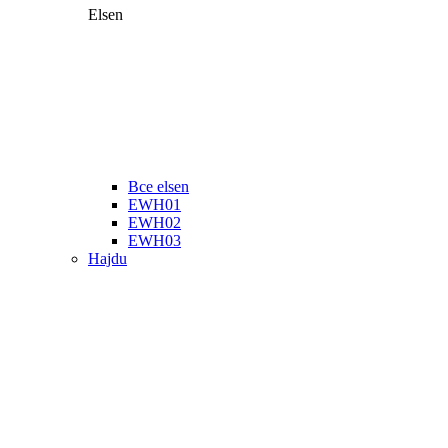
Elsen
Все elsen
EWH01
EWH02
EWH03
Hajdu