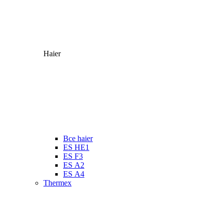
Haier
Все haier
ES HE1
ES F3
ES А2
ES А4
Thermex