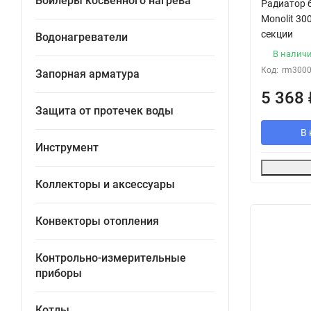
Бойлеры косвенного нагрева
Радиатор 
Monolit 30
секции
Водонагреватели
В налич
Код:
rm300
Запорная арматура
5 368
Защита от протечек воды
В 
Инструмент
Коллекторы и аксессуары
Конвекторы отопления
Контрольно-измерительные
приборы
Котлы