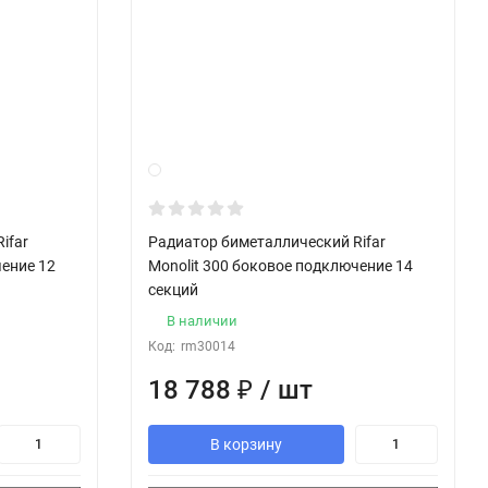
ifar
Радиатор биметаллический Rifar
чение 12
Monolit 300 боковое подключение 14
секций
В наличии
Код:
rm30014
18 788
₽
/ шт
В корзину