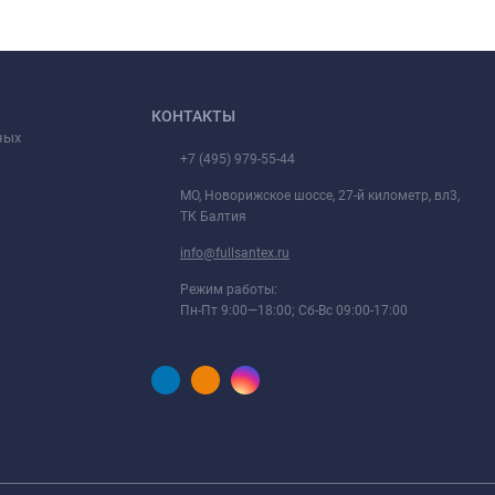
КОНТАКТЫ
ных
+7 (495) 979-55-44
МО, Новорижское шоссе, 27-й километр, вл3,
ТК Балтия
info@fullsantex.ru
Режим работы:
Пн-Пт 9:00—18:00; Сб-Вс 09:00-17:00