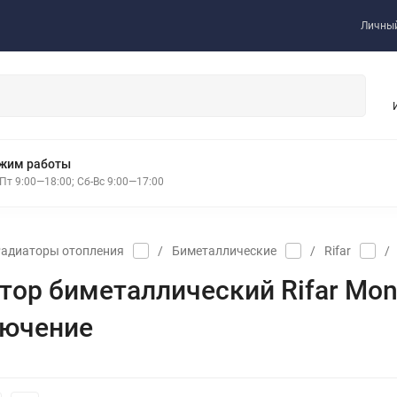
Личный
жим работы
Пт 9:00—18:00; Сб-Вс 9:00—17:00
адиаторы отопления
/
Биметаллические
/
Rifar
/
тор биметаллический Rifar Mono
ючение