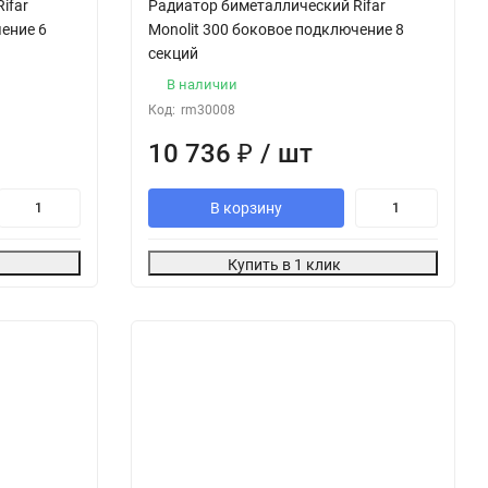
ifar
Радиатор биметаллический Rifar
чение 6
Monolit 300 боковое подключение 8
секций
В наличии
Код:
rm30008
10 736
₽
/ шт
В корзину
Купить в 1 клик