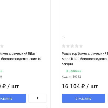
биметаллический Rifar
Радиатор биметаллический R
0 боковое подключение 10
Monolit 300 боковое подклю
секций
ии
В наличии
10
Код:
rm30012
0
₽
/ шт
16 104
₽
/ шт
корзину
В корзину