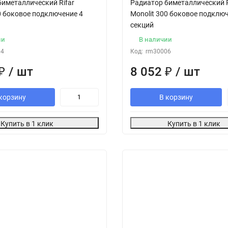
биметаллический Rifar
Радиатор биметаллический R
0 боковое подключение 4
Monolit 300 боковое подклю
секций
ии
В наличии
04
Код:
rm30006
₽
/ шт
8 052
₽
/ шт
корзину
В корзину
Купить в 1 клик
Купить в 1 клик