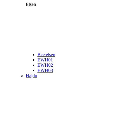
Elsen
Все elsen
EWH01
EWH02
EWH03
Hajdu