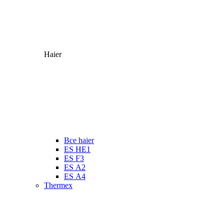
Haier
Все haier
ES HE1
ES F3
ES А2
ES А4
Thermex