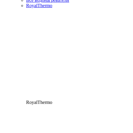
Все водонагреватели
RoyalThermo
RoyalThermo