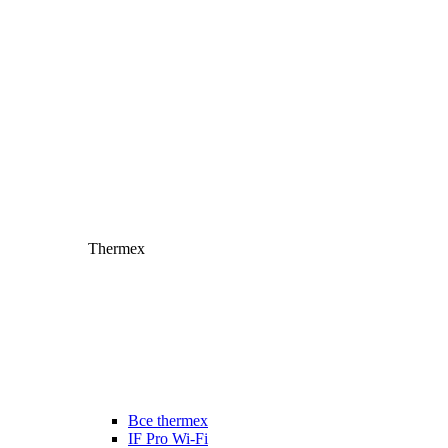
Thermex
Все thermex
IF Pro Wi-Fi