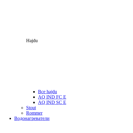
Hajdu
Все hajdu
AQ IND FC E
AQ IND SC E
Stout
Rommer
Водонагреватели