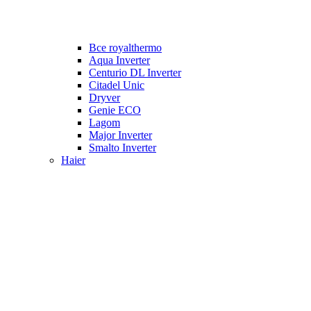
Все royalthermo
Aqua Inverter
Centurio DL Inverter
Citadel Unic
Dryver
Genie ECO
Lagom
Major Inverter
Smalto Inverter
Haier