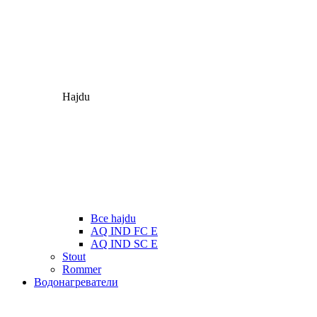
Hajdu
Все hajdu
AQ IND FC E
AQ IND SC E
Stout
Rommer
Водонагреватели