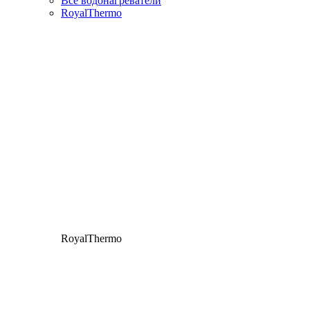
Все водонагреватели
RoyalThermo
RoyalThermo