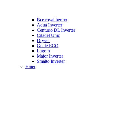
Все royalthermo
Aqua Inverter
Centurio DL Inverter
Citadel Unic
Dryver
Genie ECO
Lagom
Major Inverter
Smalto Inverter
Haier