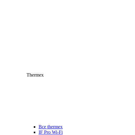
Thermex
Все thermex
IF Pro Wi-Fi