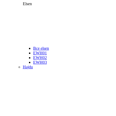
Elsen
Все elsen
EWH01
EWH02
EWH03
Hajdu