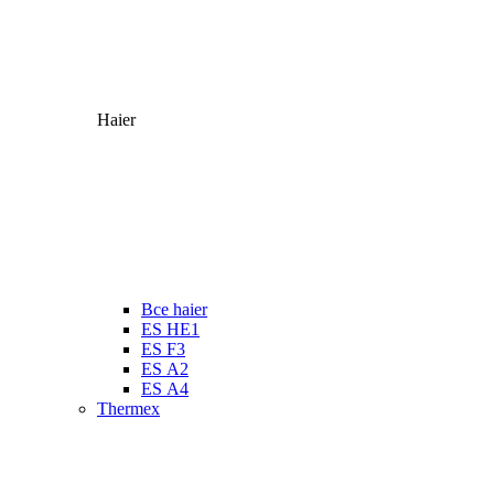
Haier
Все haier
ES HE1
ES F3
ES А2
ES А4
Thermex