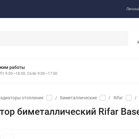
Личный
жим работы
Пт 9:00—18:00; Сб-Вс 9:00—17:00
адиаторы отопления
/
Биметаллические
/
Rifar
/
тор биметаллический Rifar Bas