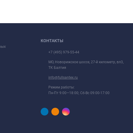
КОНТАКТЫ
ных
+7 (495) 979-55-44
МО, Новорижское шоссе, 27-й километр, вл3,
ТК Балтия
info@fullsantex.ru
Режим работы:
Пн-Пт 9:00—18:00; Сб-Вс 09:00-17:00