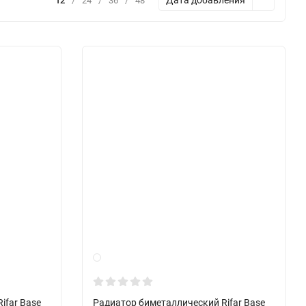
Дата добавления
12
/
24
/
36
/
48
ifar Base
Радиатор биметаллический Rifar Base